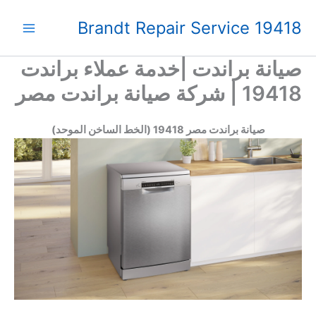
خطي
Brandt Repair Service 19418
لى
لمحتوى
صيانة براندت |خدمة عملاء براندت
19418 | شركة صيانة براندت مصر
صيانة براندت مصر 19418 (الخط الساخن الموحد)