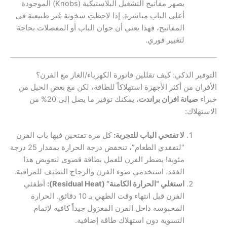
يصهر مفاتيح التشغيل البلاستيكية (Knobs) الموجودة
أعلى الباب مباشرة. إذا لاحظتِ سخونة غير طبيعية في
المفاتيح، فهذا يعني أن جوان الباب أو المفصلات بحاجة
لتغيير فوري.
التوفير الذكي: كيف تقللين فاتورة الكهرباء/الغاز مع الفرن؟
الأفران من أكثر الأجهزة استهلاكاً للطاقة، لكن مع بعض الحيل من
خبراء
صيانة افران براندت
، يمكنك توفير ما يصل إلى 20% من
الاستهلاك:
لا تفتحي الباب للتجربة:
كل مرة تفتحين فيها باب الفرن
“لتفقدي الطعام”، تنخفض درجة الحرارة بمقدار 25 درجة
مئوية! يضطر الفرن للعمل بطاقة قصوى لتعويض هذا
الفقد. استخدمي ضوء الفرن والزجاج النظيف للمراقبة.
استغلي “الحرارة الكامنة” (Residual Heat):
أطفئي
الفرن قبل انتهاء وقت الطهي بـ 10 دقائق. الحرارة
المحبوسة داخل الفرن المعزول جيداً كافية لإتمام
التسوية دون استهلاك طاقة إضافية.