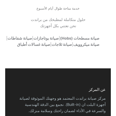
خدمة متاحة طوال أيام الأسبوع
حلول متكاملة لمطبخك من براندت
نحن نعتني بكل أجهزتك
صيانة مسطحات (Hobs)
|
صيانة بوتاجازات
|
صيانة شفاطات
|
صيانة ميكروويف
|
صيانة ثلاجات
|
صيانة غسالات أطباق
عن المركز
مركز صيانة براندت المعتمد هو وجهتك الموثوقة لصيانة
أجهزة البلت ان (Built-in). نجمع بين الدقة الهندسية
والسرعة في الأداء لضمان راحتك وسلامة منزلك.