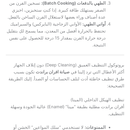
الطهي بالدفعات (Batch Cooking):
تسخين الفرن من
الصفر يستهلك طاقة كبيرة. إذا كنتِ ستخبزين، اخبزي
عدة أصناف وراء بعضها لاستغلال الفرن الساخن بالفعل.
أواني الطهي:
الأواني الزجاجية (البايركس) والسيراميك
تحتفظ بالحرارة أفضل من المعدن، مما يسمح لكِ بتقليل
درجة حرارة الفرن بمقدار 15 درجة للحصول على نفس
النتيجة.
بروتوكول التنظيف العميق (Deep Cleaning) دون إتلاف الجهاز
أكثر الأعطال التي ترد إلينا في
صيانة افران براندت
تكون بسبب
طرق تنظيف خاطئة أدت لتلف الحساسات أو الصدأ. إليك الطريقة
الصحيحة:
تنظيف الهيكل الداخلي (المينا)
أفران براندت مطلية بطبقة “مينا” (Enamel) عالية الجودة وسهلة
التنظيف.
الممنوعات:
لا تستخدمي “سلك المواعين” الخشن أو