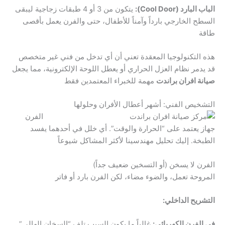
الباب البارد (Cool Door):
يتكون من 3 أو 4 طبقات زجاجية ليبقى
السطح الخارجي بارداً وآمناً للأطفال، حتى والفرن يعمل بأقصى
طاقة
هذه التكنولوجيا المعقدة تعني أن أي تدخل من فني غير متخصص
قد يدمر نظام العزل الحراري أو يعطل اللوحة الإلكترونية، مما يجعل
صيانة افران براندت
مهمة للخبراء المعتمدين فقط
التشخيص الفني: أشهر أعطال الأفران وحلولها
الفرن
جهاز يعتمد على “الحرارة والوقت”. أي خلل في أحدهما يفسد
الطبخة. إليك تحليل مهندسينا لأكثر المشاكل شيوعاً
الفرن لا يسخن (أو التسخين ضعيف جداً)
المروحة تعمل، والضوء مضاء، لكن الفرن بارد أو فاتر
التشريح الداخلي:
في الفرن الكهربائي:
غالباً ما يكون السبب تلف “السخان الهالي”