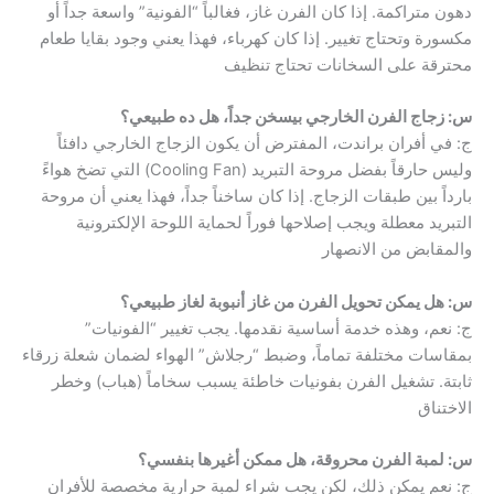
دهون متراكمة. إذا كان الفرن غاز، فغالباً “الفونية” واسعة جداً أو
مكسورة وتحتاج تغيير. إذا كان كهرباء، فهذا يعني وجود بقايا طعام
محترقة على السخانات تحتاج تنظيف
س: زجاج الفرن الخارجي بيسخن جداً، هل ده طبيعي؟
ج: في أفران براندت، المفترض أن يكون الزجاج الخارجي دافئاً
وليس حارقاً بفضل مروحة التبريد (Cooling Fan) التي تضخ هواءً
بارداً بين طبقات الزجاج. إذا كان ساخناً جداً، فهذا يعني أن مروحة
التبريد معطلة ويجب إصلاحها فوراً لحماية اللوحة الإلكترونية
والمقابض من الانصهار
س: هل يمكن تحويل الفرن من غاز أنبوبة لغاز طبيعي؟
ج: نعم، وهذه خدمة أساسية نقدمها. يجب تغيير “الفونيات”
بمقاسات مختلفة تماماً، وضبط “رجلاش” الهواء لضمان شعلة زرقاء
ثابتة. تشغيل الفرن بفونيات خاطئة يسبب سخاماً (هباب) وخطر
الاختناق
س: لمبة الفرن محروقة، هل ممكن أغيرها بنفسي؟
ج: نعم يمكن ذلك، لكن يجب شراء لمبة حرارية مخصصة للأفران