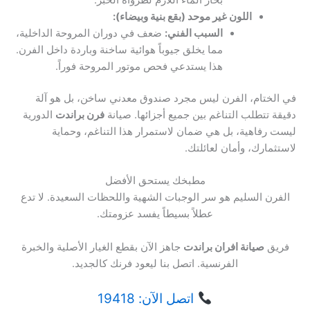
بخار الماء اللازم لطرواة الخبز.
اللون غير موحد (بقع بنية وبيضاء):
السبب الفني:
ضعف في دوران المروحة الداخلية،
مما يخلق جيوباً هوائية ساخنة وباردة داخل الفرن.
هذا يستدعي فحص موتور المروحة فوراً.
في الختام، الفرن ليس مجرد صندوق معدني ساخن، بل هو آلة
دقيقة تتطلب التناغم بين جميع أجزائها. صيانة
فرن براندت
الدورية
ليست رفاهية، بل هي ضمان لاستمرار هذا التناغم، وحماية
لاستثمارك، وأمان لعائلتك.
مطبخك يستحق الأفضل
الفرن السليم هو سر الوجبات الشهية واللحظات السعيدة. لا تدع
عطلاً بسيطاً يفسد عزومتك.
فريق
صيانة افران براندت
جاهز الآن بقطع الغيار الأصلية والخبرة
الفرنسية. اتصل بنا ليعود فرنك كالجديد.
اتصل الآن: 19418