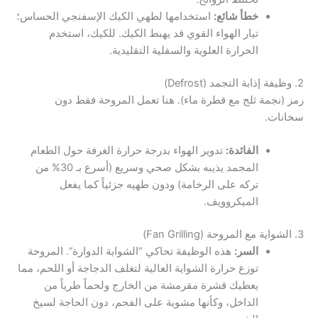
خطأ شائع:
استخدامها لطهي الكيك الإسفنجي الحساس؛
تيار الهواء القوي قد يهبط الكيك. للكيك، استخدم
الحرارة العلوية والسفلية التقليدية.
2. وظيفة إذابة التجمد (Defrost)
رمز (نجمة ثلج مع قطرة ماء). هنا تعمل المروحة فقط دون
سخانات.
الفائدة:
تدوير الهواء بدرجة حرارة الغرفة حول الطعام
المجمد يذيبه بشكل صحي وسريع (أسرع بـ 30% من
تركه على الرخامة) ودون طهيه جزئياً كما يفعل
الميكروويف.
3. الشواية مع المروحة (Fan Grilling)
السر:
هذه الوظيفة تحاكي “الشواية الدوارة”. المروحة
توزع حرارة الشواية العالية لتغلف الدجاجة أو اللحم، مما
يعطيك قشرة مقرمشة من الخارج ولحماً طرياً من
الداخل، وكأنها مشوية على الفحم، دون الحاجة لسيخ