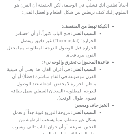
أحياناً تظنين أنكِ فشلتِ في الوصفة، لكن الحقيقة أن الفرن هو
الملوم. إليك كيف تربطين بين شكل الطعام والعطل الفني:
الكيكة تهبط من المنتصف:
السبب الفني:
فتح الباب كثيراً، أو أن “حساس
الحرارة” (Thermostat) غير دقيق ويفصل
الحرارة قبل الوصول للدرجة المطلوبة، مما يجعل
الفرن يبرد فجأة.
قاعدة المخبوزات تحترق والوجه نيء:
السبب الفني:
في أفران الغاز، هذا يعني أن صينية
الفرن موضوعة في القاع مباشرة (خطأ!) أو أن
منظم الحرارة لا يخفض الشعلة عند الوصول
للدرجة المطلوبة (السخان السفلي يعمل بطاقة
قصوى طوال الوقت).
الخبز جاف ومحجر:
السبب الفني:
مروحة التوزيع قوية جداً أو تعمل
بشكل غير منتظم، مما يسحب الرطوبة من
العجين بسرعة. أو أن جوان الباب تالف ويسرب