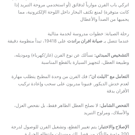
اتركي باب الفرن موارباً لدقائق (أو استخدمي مروحة التبريد إذا
كانت متوفرة) لمنع تكثف البخار داخل اللوحة الإلكترونية، مما
يحميها من الصدأ والأعطال
رحلة الصيانة: خطوات مدروسة لخدمة مثالية
عندما تتصل بـ
صيانة افران براندت
على 19418، تبدأ منظومة دقيقة
التشخيص المبدئي:
نسألك عن نوع الفرن (غاز/كهرباء) وموديله،
وطبيعة العطل، لتجهيز السيارة بالقطع المناسبة
التعامل مع “البلت ان”:
فك الفرن من وحدة المطبخ يتطلب مهارة
لعدم خدش الديكور. فنيونا مدربون على سحب وإعادة تركيب
الأفران بدقة
الفحص الشامل:
لا نصلح العطل الظاهر فقط، بل نفحص العزل،
والأسلاك، ومراوح التبريد
الإصلاح والاختبار:
يتم تغيير القطع، وتشغيل الفرن للوصول لدرجة
200 مئوية والتأكد من فصل الثرموستات وانتظام الحرارة