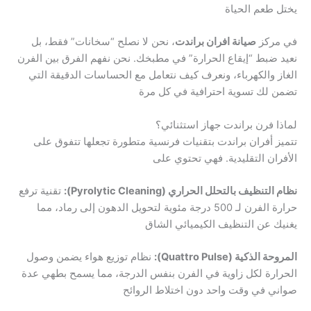
يختل طعم الحياة
في مركز
صيانة افران براندت
، نحن لا نصلح “سخانات” فقط، بل
نعيد ضبط “إيقاع الحرارة” في مطبخك. نحن نفهم الفرق بين الفرن
الغاز والكهرباء، ونعرف كيف نتعامل مع الحساسات الدقيقة التي
تضمن لك تسوية احترافية في كل مرة
لماذا فرن براندت جهاز استثنائي؟
تتميز أفران براندت بتقنيات فرنسية متطورة تجعلها تتفوق على
الأفران التقليدية. فهي تحتوي على
نظام التنظيف بالتحلل الحراري (Pyrolytic Cleaning):
تقنية ترفع
حرارة الفرن لـ 500 درجة مئوية لتحويل الدهون إلى رماد، مما
يغنيك عن التنظيف الكيميائي الشاق
المروحة الذكية (Quattro Pulse):
نظام توزيع هواء يضمن وصول
الحرارة لكل زاوية في الفرن بنفس الدرجة، مما يسمح بطهي عدة
صواني في وقت واحد دون اختلاط الروائح