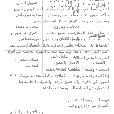
لتسهيل العمل،
تنظيف “جوان الباب” بانتظام
الأمان
لضمان عدم تسريب
مما يحول الفرن
الإطار المطاطي حول الباب هو أهم قطعة لمنع تسرب الحرارة.
الغاز.
لقنبلة موقوتة.
تراكم الدهون عليه يجعله يتيبس ويتشقق. امسحيه بماء دافئ
وصابون (بدون مواد كاوية) بعد كل استخدام دسم
سخانات ومراوح
سخانات مقلدة
فرنسية الصنع تتحمل
تحترق بعد شهر أو
لا تغطي القاع بالفويل!
قطع الغيار
العمل الشاق
تسبب ماساً
خطأ شائع جداً. وضع ورق الألومنيوم (الفويل) في قاع الفرن
لسنوات.
كهربائياً.
“للحفاظ على نظافته” يعكس الحرارة بشكل خاطئ، ويسبب تلف
“مينا” الفرن (Enamel)، وقد يسد فتحات التهوية السفلية في أفران
ضمان شامل على
الغاز مما يخنق الشعلة
ضمان شفهي لا
الضمان
الإصلاح والقطع،
قيمة له.
وفاتورة ضريبية.
استخدام وظيفة “التنظيف الذاتي” بحكمة
إذا كان فرنك يدعم Pyrolytic Cleaning، استخدميه مرة كل 3-6
أشهر. لكن تذكري إزالة جميع الأرفف والصواني الجانبية قبل
التشغيل، لأن الحرارة العالية ستتلف طلاءها
تهوية الفرن بعد الاستخدام
بعد الانتهاء من الطهي،