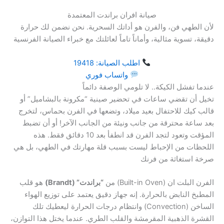
صيانة افران براندت المعتمدة
لأن الطهي فن، والفرن هو أداتك السحرية. نحن نضمن لك حرارة
دقيقة، تسوية مثالية، وأماناً تاماً لعائلتك مع خبراء الصيانة الفرنسية
اطلب الصيانة: 19418
واتساب فوري
عندما تفشل الكيكة.. لا تلومي الوصفة دائماً
تخيل أن تقضي ساعات في تحضير صينية “مكرونة بالبشاميل” أو
قالب كيك للاحتفال بعيد ميلاد، وتضعها في الفرن بحماس، لتخرج
بعد ساعة محترقة من جانب ونيئة من الجانب الآخر! أو أن تضبط
المؤقت وتعود لتجد الفرن قد انطفأ بعد 10 دقائق فقط. هذه
اللحظات من الإحباط ليست بسبب قلة مهارتك في الطهي، بل هي
صرخة استغاثة من فرنك
الفرن البلت ان (Built-in Oven) من
“براندت” (Brandt)
هو قلب
المطبخ النابض بالحرارة. إنه جهاز دقيق يعتمد على توزيع الهواء
الساخن (Convection) وانتظام درجات الحرارة ليعطيك تلك
القشرة الذهبية المقرمشة والقلب الطري. عندما يختل هذا التوازن،