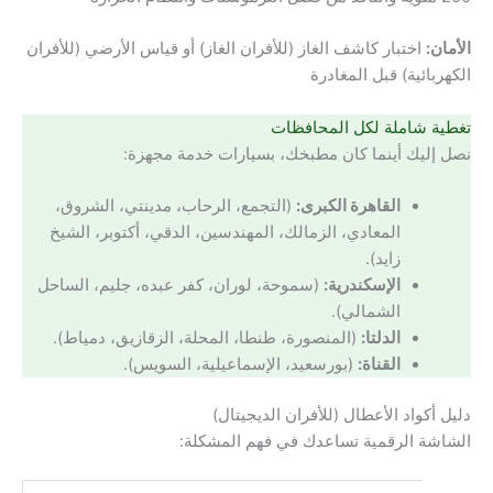
الأمان:
اختبار كاشف الغاز (للأفران الغاز) أو قياس الأرضي (للأفران
الكهربائية) قبل المغادرة
تغطية شاملة لكل المحافظات
نصل إليك أينما كان مطبخك، بسيارات خدمة مجهزة:
القاهرة الكبرى:
(التجمع، الرحاب، مدينتي، الشروق،
المعادي، الزمالك، المهندسين، الدقي، أكتوبر، الشيخ
زايد).
الإسكندرية:
(سموحة، لوران، كفر عبده، جليم، الساحل
الشمالي).
الدلتا:
(المنصورة، طنطا، المحلة، الزقازيق، دمياط).
القناة:
(بورسعيد، الإسماعيلية، السويس).
دليل أكواد الأعطال (للأفران الديجيتال)
الشاشة الرقمية تساعدك في فهم المشكلة: