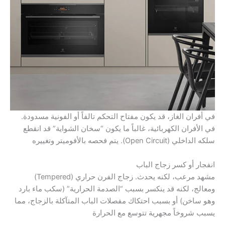
في أفران الغاز، قد يكون مفتاح التحكم تالفاً أو الفونية مسدودة.
في الأفران الكهربائية، غالباً ما يكون “سخان الشواية” قد انقطع
سلكه الداخلي (Open Circuit). يتم فحصه بالأفوميتر وتغييره
انفجار أو كسر زجاج الباب
مشهد مرعب، لكنه يحدث. زجاج الفرن حراري (Tempered)
ومعالج، لكنه قد ينكسر بسبب “الصدمة الحرارية” (سكب ماء بارد
وهو ساخن) أو بسبب احتكاك مفصلات الباب المتآكلة بالزجاج، مما
يسبب شروخاً مجهرية تتوسع مع الحرارة