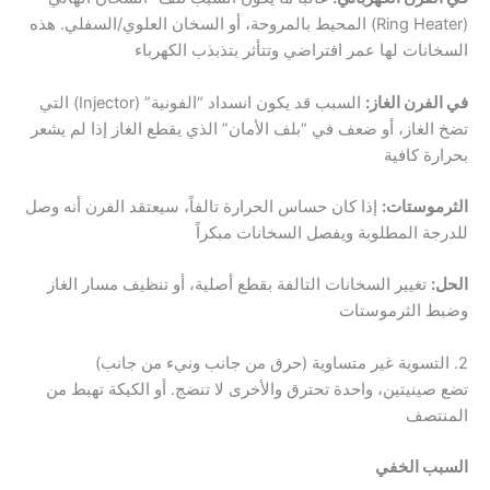
(Ring Heater) المحيط بالمروحة، أو السخان العلوي/السفلي. هذه
السخانات لها عمر افتراضي وتتأثر بتذبذب الكهرباء
في الفرن الغاز:
السبب قد يكون انسداد “الفونية” (Injector) التي
تضخ الغاز، أو ضعف في “بلف الأمان” الذي يقطع الغاز إذا لم يشعر
بحرارة كافية
الثرموستات:
إذا كان حساس الحرارة تالفاً، سيعتقد الفرن أنه وصل
للدرجة المطلوبة ويفصل السخانات مبكراً
الحل:
تغيير السخانات التالفة بقطع أصلية، أو تنظيف مسار الغاز
وضبط الثرموستات
2. التسوية غير متساوية (حرق من جانب ونيء من جانب)
تضع صينيتين، واحدة تحترق والأخرى لا تنضج. أو الكيكة تهبط من
المنتصف
السبب الخفي