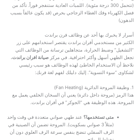
(تتحمل 300 درجة مئوية). اللمبات العادية ستنفجر فوراً. تأكد من
فصل الكهرباء وفك الغطاء الزجاجي بحرص (قد يكون عالقاً بسبب
الدهون)
أسرار لا يخبرك بها أحد عن وظائف فرن براندت
الكثير من مستخدمي أفران براندت يقتصر استخدامهم على زر
“التشغيل” وضبط الحرارة، متجاهلين ترسانة من الوظائف التي
تجعل الطهي أسهل وأكثر احترافية. في مركز
صيانة افران براندت
،
نلاحظ أن الاستخدام الخاطئ لهذه الوظائف هو سبب رئيسي
لشكاوى “سوء التسوية”. إليك دليلك لفهم لغة فرنك:
1. وظيفة المروحة الدائرية (Fan Heating)
هذا الرمز (مروحة داخل دائرة) يعني أن السخان الخلفي يعمل مع
المروحة. هذه الوظيفة هي “الجوكر” في أفران براندت.
متى تستخدمها؟
عند طهي صواني متعددة في وقت واحد
(مثلاً 3 صواني بسكويت). المروحة تضمن أن الصينية في
الرف السفلي تنضج بنفس سرعة الرف العلوي دون أن
تختلط الروائح.