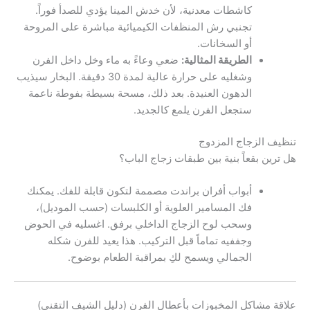
كاشطات معدنية، لأن خدش المينا يؤدي للصدأ فوراً.
تجنبي رش المنظفات الكيميائية مباشرة على المروحة
أو السخانات.
الطريقة المثالية:
ضعي وعاءً به ماء وخل داخل الفرن
وشغليه على حرارة عالية لمدة 30 دقيقة. البخار سيذيب
الدهون العنيدة. بعد ذلك، مسحة بسيطة بفوطة ناعمة
ستجعل الفرن يلمع كالجديد.
تنظيف الزجاج المزدوج
هل ترين بقعاً بنية بين طبقات زجاج الباب؟
أبواب أفران براندت مصممة لتكون قابلة للفك. يمكنك
فك المسامير العلوية أو الكلبسات (حسب الموديل)،
وسحب لوح الزجاج الداخلي برفق. اغسليه في الحوض
وجففيه تماماً قبل التركيب. هذا يعيد للفرن شكله
الجمالي ويسمح لكِ بمراقبة الطعام بوضوح.
علاقة مشاكل المخبوزات بأعطال الفرن (دليل الشيف التقني)