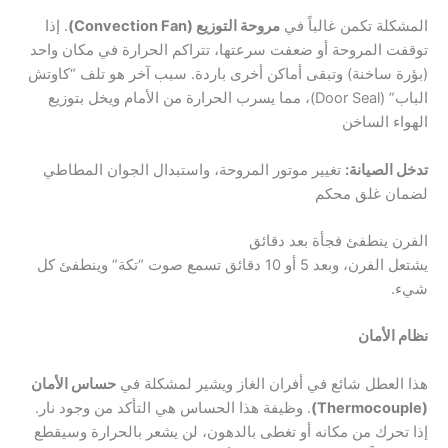
المشكلة تكمن غالباً في
مروحة التوزيع (Convection Fan)
. إذا
توقفت المروحة أو ضعفت سرعتها، تتراكم الحرارة في مكان واحد
(بؤرة ساخنة) وتبقى أماكن أخرى باردة. سبب آخر هو تلف “كاوتش
الباب” (Door Seal)، مما يسرب الحرارة من الأمام ويخل بتوزيع
الهواء الساخن
تدخل الصيانة:
تغيير موتور المروحة، واستبدال الجوان المطاطي
لضمان غلق محكم
الفرن ينطفئ فجأة بعد دقائق
يشتعل الفرن، وبعد 5 أو 10 دقائق تسمع صوت “تكة” وينطفئ كل
شيء.
نظام الأمان
هذا العطل شائع في أفران الغاز ويشير لمشكلة في
حساس الأمان
(Thermocouple)
. وظيفة هذا الحساس هي التأكد من وجود نار.
إذا تحرك من مكانه أو تغطى بالدهون، لن يشعر بالحرارة وسيقطع