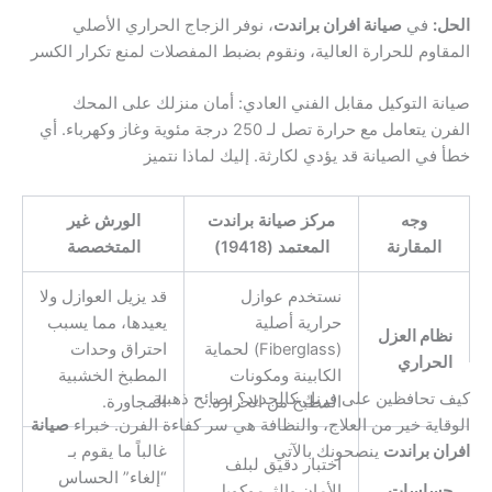
الحل:
في
صيانة افران براندت
، نوفر الزجاج الحراري الأصلي
المقاوم للحرارة العالية، ونقوم بضبط المفصلات لمنع تكرار الكسر
صيانة التوكيل مقابل الفني العادي: أمان منزلك على المحك
الفرن يتعامل مع حرارة تصل لـ 250 درجة مئوية وغاز وكهرباء. أي
خطأ في الصيانة قد يؤدي لكارثة. إليك لماذا نتميز
وجه
مركز صيانة براندت
الورش غير
المقارنة
المعتمد (19418)
المتخصصة
نستخدم عوازل
قد يزيل العوازل ولا
حرارية أصلية
يعيدها، مما يسبب
نظام العزل
(Fiberglass) لحماية
احتراق وحدات
الحراري
الكابينة ومكونات
المطبخ الخشبية
كيف تحافظين على فرنك كالجديد؟ نصائح ذهبية
المطبخ من الحرارة.
المجاورة.
الوقاية خير من العلاج، والنظافة هي سر كفاءة الفرن. خبراء
صيانة
غالباً ما يقوم بـ
افران براندت
ينصحونك بالآتي
اختبار دقيق لبلف
“إلغاء” الحساس
حساسات
الأمان والثرموكوبل