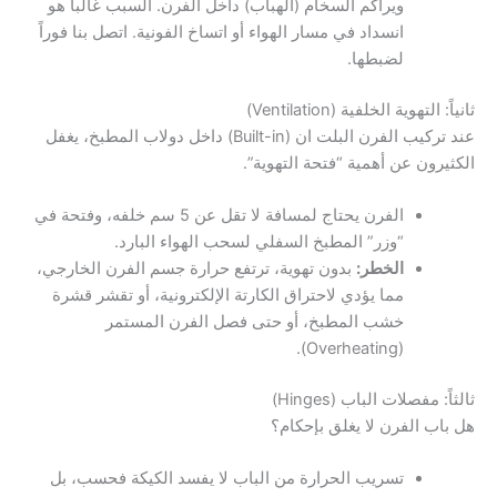
ويراكم السخام (الهباب) داخل الفرن. السبب غالباً هو
انسداد في مسار الهواء أو اتساخ الفونية. اتصل بنا فوراً
لضبطها.
ثانياً: التهوية الخلفية (Ventilation)
عند تركيب الفرن البلت ان (Built-in) داخل دولاب المطبخ، يغفل
الكثيرون عن أهمية “فتحة التهوية”.
الفرن يحتاج لمسافة لا تقل عن 5 سم خلفه، وفتحة في
“وزر” المطبخ السفلي لسحب الهواء البارد.
الخطر:
بدون تهوية، ترتفع حرارة جسم الفرن الخارجي،
مما يؤدي لاحتراق الكارتة الإلكترونية، أو تقشر قشرة
خشب المطبخ، أو حتى فصل الفرن المستمر
(Overheating).
ثالثاً: مفصلات الباب (Hinges)
هل باب الفرن لا يغلق بإحكام؟
تسريب الحرارة من الباب لا يفسد الكيكة فحسب، بل