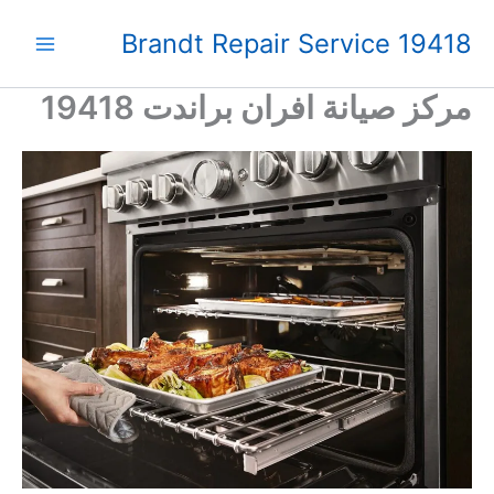
خطي
Brandt Repair Service 19418
لى
لمحتوى
مركز صيانة افران براندت 19418