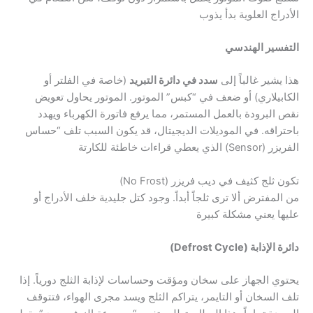
الأدراج العلوية بدأ يذوب
التفسير الهندسي
هذا يشير غالباً إلى
سدد في دائرة التبريد
(خاصة في الفلتر أو
الكابيلاري) أو ضعف في “كبس” الموتور. الموتور يحاول تعويض
نقص البرودة بالعمل المستمر، مما يرفع فاتورة الكهرباء ويهدد
باحتراقه. في الموديلات الديجيتال، قد يكون السبب تلف “حساس
الفريزر (Sensor) الذي يعطي قراءات خاطئة للكارتة
تكون ثلج كثيف في ديب فريزر (No Frost)
من المفترض ألا ترى ثلجاً أبداً. وجود كتل جليدية خلف الأدراج أو
عليها يعني مشكلة كبيرة
دائرة الإذابة (Defrost Cycle)
يحتوي الجهاز على سخان ومؤقت وحساسات لإذابة الثلج دورياً. إذا
تلف السخان أو التايمر، يتراكم الثلج ويسد مجرى الهواء، فتتوقف