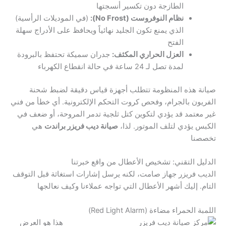
الطازجة دون تكسير أنسجتها
نظام النوفروست (No Frost):
(في الموديلات الرأسية)
الذي يمنع تكون الجليد نهائياً ويحافظ على الأدراج سهلة
الفتح
العزل الحراري المكثف:
جدران سميكة تحتفظ بالبرودة
لمدة تصل لـ 24 ساعة في حالة انقطاع الكهرباء
صيانة هذه المنظومة تتطلب أجهزة قياس دقيقة لضبط شحنة
الفريون بالجرام، وفحص كروت التحكم الإلكترونية. أي خطأ من فني
غير معتمد قد يؤدي لتكوين كتل ثلجية تدمر المروحة، أو ضعف في
الكبس يؤدي لتلف الموتور. لذا،
صيانة ديب فريزر براندت
هي
تخصصنا
الدليل التقني: تشخيص الأعطال من واقع خبرتنا
الديب فريزر جهاز صامت، لكنه يرسل إشارات استغاثة قبل التوقف
التام. إليك أشهر الأعطال التي تواجه عملاءنا وكيف نعالجها
اللمبة الحمراء مضاءة (Red Light Alarm)
هذا هو العرض