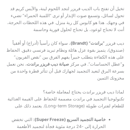
تخيل أن تفتح باب الديب فريزر لتجد اللحوم لينة، والآيس كريم قد
تحول لسائل، وتسمع صوت الإنذار أو ترى “اللمبة الحمراء” تضيء
في وجهك. هذا هو كابوس كل ربة منزل. في هذه اللحظات الحرجة،
أنت لا تحتاج لوعود، بل تحتاج لحلول فورية وحاسمة
ديب فريزر
“براندت” (Brandt)
، سواء كان رأسياً (أدراج) أو أفقياً
(صندوق)، يتميز بقوة عزل هائلة ونظام تبريد فرنسي دقيق. الحفاظ
على هذه الكفاءة يتطلب خبيراً يفهم الفرق بين “نقص الفريون”
و”عطل الحساسات”. في مركز
صيانة ديب فريزر براندت
، نحن نعمل
بسرعة البرق لنعيد التجميد لجهازك قبل أن تتأثر قطرة واحدة من
مخزونك الثمين
لماذا ديب فريزر براندت يحتاج لمعاملة خاصة؟
تكنولوجيا التجميد في براندت مصممة للحفاظ على القيمة الغذائية
للطعام لفترات طويلة (Long-term Storage). يعتمد ذلك على
خاصية التجميد السريع (Super Freeze):
التي تخفض
الحرارة إلى -24 درجة مئوية فجأة لتجميد الأطعمة