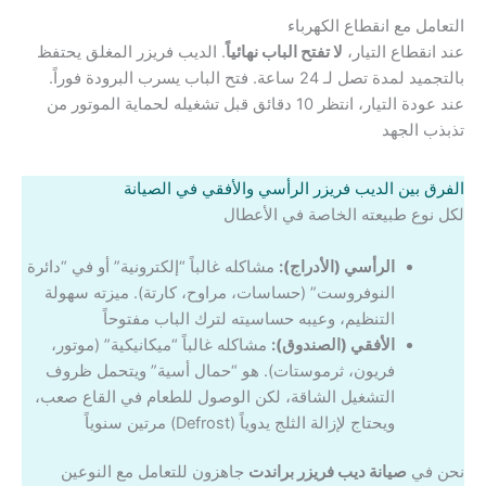
التعامل مع انقطاع الكهرباء
عند انقطاع التيار،
لا تفتح الباب نهائياً
. الديب فريزر المغلق يحتفظ
بالتجميد لمدة تصل لـ 24 ساعة. فتح الباب يسرب البرودة فوراً.
عند عودة التيار، انتظر 10 دقائق قبل تشغيله لحماية الموتور من
تذبذب الجهد
الفرق بين الديب فريزر الرأسي والأفقي في الصيانة
لكل نوع طبيعته الخاصة في الأعطال
الرأسي (الأدراج):
مشاكله غالباً “إلكترونية” أو في “دائرة
النوفروست” (حساسات، مراوح، كارتة). ميزته سهولة
التنظيم، وعيبه حساسيته لترك الباب مفتوحاً
الأفقي (الصندوق):
مشاكله غالباً “ميكانيكية” (موتور،
فريون، ثرموستات). هو “حمال أسية” ويتحمل ظروف
التشغيل الشاقة، لكن الوصول للطعام في القاع صعب،
ويحتاج لإزالة الثلج يدوياً (Defrost) مرتين سنوياً
نحن في
صيانة ديب فريزر براندت
جاهزون للتعامل مع النوعين