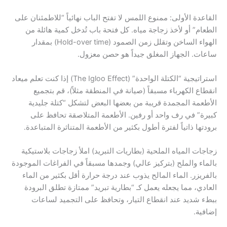
القاعدة الأولى: ممنوع اللمس لا تفتح الباب نهائياً “للاطمئنان على
الطعام” أو لأخذ زجاجة مياه. كل فتحة باب تُدخل كمية هائلة من
الهواء الساخن وتقلل زمن الصمود (Hold-over time) بمقدار
ساعات. الجهاز المغلق جيداً هو حصن معزول.
استراتيجية “الكتلة الواحدة” (The Igloo Effect) إذا كنت تعلم ميعاد
انقطاع الكهرباء مسبقاً (صيانة في المنطقة مثلاً)، قم بتجميع
الأطعمة المجمدة قريبة من بعضها البعض لتشكل “كتلة جليدية
كبيرة” في رف واحد أو رفين. الأطعمة المتلاصقة تحافظ على
برودتها ذاتياً لفترة أطول بكثير من الأطعمة المتناثرة المتباعدة.
زجاجات المياه الملحية (بطاريات التبريد) املأ زجاجات بلاستيكية
بالماء والملح (بتركيز عالي) وجمدها مسبقاً في الفراغات الموجودة
بالفريزر. الماء المالح يذوب عند درجة حرارة أقل بكثير من الماء
العادي، مما يجعله يعمل كـ “بطارية تبريد” ممتازة تطلق البرودة
ببطء شديد عند انقطاع التيار، وتحافظ على التجميد لساعات
إضافية.