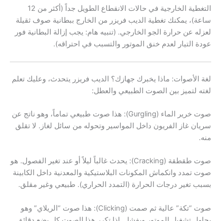
التغطية الخارجية في حالات الانقطاع الطويل جداً (أكثر من 12
ساعة)، يمكنك تغطية الديب فريزر من الخارج ببطانية صوف ثقيلة
لعزله عن حرارة الجو الخارجي. (تنبيه هام: يجب إزالة البطانية فور
عودة التيار لعدم خنق الموتور والتسبب في احتراقه).
لغة الأصوات: ماذا يخبرك جهازك؟ الديب فريزر يتحدث، وعليك تعلم
لغته لتميز بين الصوت الطبيعي والعطل:
صوت خرير الماء (Gurgling): هذا صوت طبيعي تماماً، وهو ناتج عن
سريان غاز الفريون داخل المواسير وتحوله من سائل لغاز. لا تقلق
منه.
صوت طقطقة (Cracking): يحدث غالباً ليلاً أو عند تغير الفصول. هو
صوت تمدد وانكماش المكونات البلاستيكية والمعدنية داخل الكابينة
بسبب تغير درجات الحرارة (التمدد الحراري). طبيعي وغير مقلق.
صوت “تكة” عالية ثم صمت (Clicking): هذا صوت “الريلاي” وهو
يحاول تشغيل الموتور ويفشل. إذا تكرر هذا الصوت كل بضع دقائق