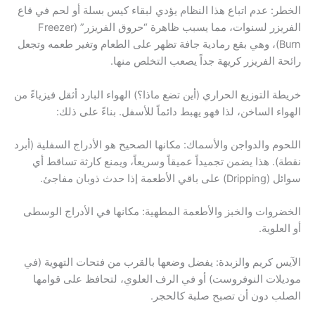
الخطر: عدم اتباع هذا النظام يؤدي لبقاء كيس بسلة أو لحم في قاع
الفريزر لسنوات، مما يسبب ظاهرة “حروق الفريزر” (Freezer
Burn)، وهي بقع رمادية جافة تظهر على الطعام وتغير طعمه وتجعل
رائحة الفريزر كريهة جداً يصعب التخلص منها.
خريطة التوزيع الحراري (أين تضع ماذا؟) الهواء البارد أثقل فيزياءً من
الهواء الساخن، لذا فهو يهبط دائماً للأسفل. بناءً على ذلك:
اللحوم والدواجن والأسماك: مكانها الصحيح هو الأدراج السفلية (أبرد
نقطة). هذا يضمن تجميداً عميقاً وسريعاً، ويمنع كارثة تساقط أي
سوائل (Dripping) على باقي الأطعمة إذا حدث ذوبان مفاجئ.
الخضروات والخبز والأطعمة المطهية: مكانها في الأدراج الوسطى
أو العلوية.
الآيس كريم والزبدة: يفضل وضعها بالقرب من فتحات التهوية (في
موديلات النوفروست) أو في الرف العلوي، لتحافظ على قوامها
الصلب دون أن تصبح صلبة كالحجر.