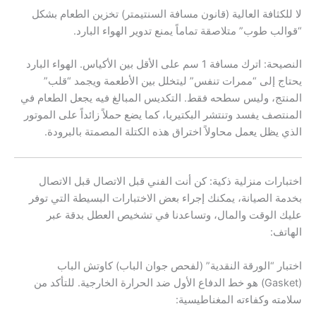
لا للكثافة العالية (قانون مسافة السنتيمتر) تخزين الطعام بشكل
“قوالب طوب” متلاصقة تماماً يمنع تدوير الهواء البارد.
النصيحة: اترك مسافة 1 سم على الأقل بين الأكياس. الهواء البارد
يحتاج إلى “ممرات تنفس” ليتخلل بين الأطعمة ويجمد “قلب”
المنتج، وليس سطحه فقط. التكديس المبالغ فيه يجعل الطعام في
المنتصف يفسد وتنتشر البكتيريا، كما يضع حملاً زائداً على الموتور
الذي يظل يعمل محاولاً اختراق هذه الكتلة المصمتة بالبرودة.
اختبارات منزلية ذكية: كن أنت الفني قبل الاتصال قبل الاتصال
بخدمة الصيانة، يمكنك إجراء بعض الاختبارات البسيطة التي توفر
عليك الوقت والمال، وتساعدنا في تشخيص العطل بدقة عبر
الهاتف:
اختبار “الورقة النقدية” (لفحص جوان الباب) كاوتش الباب
(Gasket) هو خط الدفاع الأول ضد الحرارة الخارجية. للتأكد من
سلامته وكفاءته المغناطيسية: