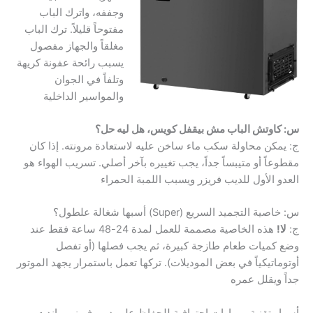
وجففه، واترك الباب
مفتوحاً قليلاً. ترك الباب
مغلقاً والجهاز مفصول
يسبب رائحة عفونة كريهة
وتلفاً في الجوان
والمواسير الداخلية
س: كاوتش الباب مش بيقفل كويس، هل ليه حل؟
ج: يمكن محاولة سكب ماء ساخن عليه لاستعادة مرونته. إذا كان
مقطوعاً أو متيبساً جداً، يجب تغييره بآخر أصلي. تسريب الهواء هو
العدو الأول للديب فريزر ويسبب اللمبة الحمراء
س: خاصية التجميد السريع (Super) أسبها شغالة علطول؟
ج:
لا!
هذه الخاصية مصممة للعمل لمدة 24-48 ساعة فقط عند
وضع كميات طعام طازجة كبيرة، ثم يجب فصلها (أو تفصل
أوتوماتيكياً في بعض الموديلات). تركها تعمل باستمرار يجهد الموتور
جداً ويقلل عمره
أسرار تقنية ومهارات احترافية للحفاظ على ديب فريزر براندت