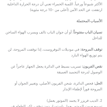
الأكثر شيوعاً ورعباً. اللمبة الحمراء تعني أن درجة الحرارة الداخلية
ارتفعت عن الحد الآمن (أعلى من -10 درجة مئوية)
الأسباب المحتملة
نسيان الباب مفتوحاً:
أو أن جوان الباب تالف ويسرب الهواء الساخن
للداخل
توقف المروحة:
في موديلات النوفروست، إذا توقفت المروحة، لن
يتم توزيع الهواء البارد
نقص الفريون:
تسريب بسيط في الدائرة يجعل الجهاز عاجزاً عن
الوصول لدرجة التجميد العميقة
الحل:
فحص الدائرة، شحن الفريون الأصلي، وتغيير الجوان أو
المروحة فوراً لإطفاء الإنذار
2. الديب فريزر لا يجمد (الموتور يعمل)
تسمع صوت الموتور يعمل باستمرار دون توقف، لكن الطعام في