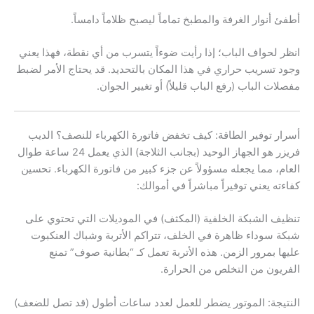
أطفئ أنوار الغرفة والمطبخ تماماً ليصبح ظلاماً دامساً.
انظر لحواف الباب؛ إذا رأيت ضوءاً يتسرب من أي نقطة، فهذا يعني
وجود تسريب حراري في هذا المكان بالتحديد. قد يحتاج الأمر لضبط
مفصلات الباب (رفع الباب قليلاً) أو تغيير الجوان.
أسرار توفير الطاقة: كيف تخفض فاتورة الكهرباء للنصف؟ الديب
فريزر هو الجهاز الوحيد (بجانب الثلاجة) الذي يعمل 24 ساعة طوال
العام، مما يجعله مسؤولاً عن جزء كبير من فاتورة الكهرباء. تحسين
كفاءته يعني توفيراً مباشراً في أموالك:
تنظيف الشبكة الخلفية (المكثف) في الموديلات التي تحتوي على
شبكة سوداء ظاهرة في الخلف، تتراكم الأتربة وشباك العنكبوت
عليها بمرور الزمن. هذه الأتربة تعمل كـ “بطانية صوف” تمنع
الفريون من التخلص من الحرارة.
النتيجة: الموتور يضطر للعمل لعدد ساعات أطول (قد تصل للضعف)