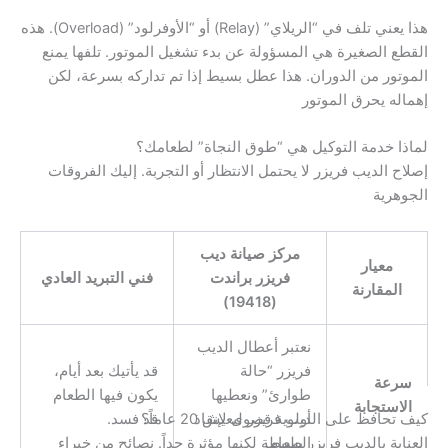
هذا يعني تلف في “الريلاي” (Relay) أو “الأوفرلود” (Overload). هذه
القطع الصغيرة هي المسؤولة عن بدء تشغيل الموتور. تلفها يمنع
الموتور من الدوران. هذا عطل بسيط إذا تم تداركه بسرعة، لكن
إهماله يحرق الموتور
لماذا خدمة التوكيل هي “طوق النجاة” لطعامك؟
إصلاح الديب فريزر لا يحتمل الانتظار أو التجربة. إليك الفروقات
الجوهرية
مركز صيانة ديب
معيار
فريزر براندت
فني التبريد العادي
المقارنة
(19418)
نعتبر أعطال الديب
فريزر “حالة
قد يأتيك بعد أيام،
سرعة
طوارئ” ونعطيها
يكون فيها الطعام
الاستجابة
أولوية قصوى لإنقاذ
قد فسد.
كيف تحافظ على الديب فريزر ليعيش 20 عاماً؟
الطعام.
العناية بالديب فريزر بسيطة لكنها مؤثرة جداً. نصائح من خبراء