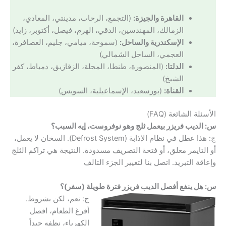
القاهرة والجيزة:
(التجمع، الرحاب، مدينتي، المعادي،
الزمالك، المهندسين، الدقي، الهرم، فيصل، أكتوبر، زايد)
الإسكندرية والساحل:
(سموحة، ميامي، جليم، العصافرة،
العجمي، الساحل الشمالي)
الدلتا:
(المنصورة، طنطا، المحلة، الزقازيق، دمياط، كفر
الشيخ)
القناة:
(بورسعيد، الإسماعيلية، السويس)
الأسئلة الشائعة (FAQ)
س: الديب فريزر بيعمل ثلج وهو نوفروست، إيه السبب؟
ج: هذا عطل في نظام الإذابة (Defrost System). السخان لا يعمل،
أو التايمر معلق، أو فتحة التصريف مسدودة. النتيجة هي تراكم الثلج
وإعاقة التبريد. اتصل بنا لتغيير الجزء التالف
س: هل ينفع أفصل الديب فريزر فترة طويلة (سفر)؟
ج: نعم، لكن بشروط.
أفرغ الطعام، افصل
الكهرباء، نظفه جيداً