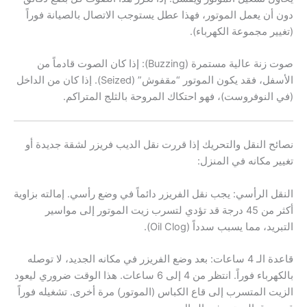
دون أن يعمل الموتور، فهذا عطل يستوجب الاتصال بالصيانة فوراً
(تغيير مجموعة الكهرباء).
صوت زنة عالية مستمرة (Buzzing): إذا كان الصوت قادماً من
الأسفل، فقد يكون الموتور “مقفوش” (Seized). إذا كان من الداخل
(في النوفروست)، فهو احتكاك المروحة بالثلج المتراكم.
نصائح النقل والتحريك إذا قررت نقل الديب فريزر لشقة جديدة أو
تغيير مكانه في المنزل:
النقل الرأسي: يجب نقل الفريزر دائماً في وضع رأسي. إمالته بزاوية
أكثر من 45 درجة قد تؤدي لتسرب زيت الموتور إلى مواسير
التبريد، مما يسبب سدداً (Oil Clog).
قاعدة الـ 4 ساعات: بعد وضع الفريزر في مكانه الجديد، لا توصله
بالكهرباء فوراً. انتظر من 4 إلى 6 ساعات. هذا الوقت ضروري ليعود
الزيت المتسرب إلى قاع الكباس (الموتور) مرة أخرى. تشغيله فوراً