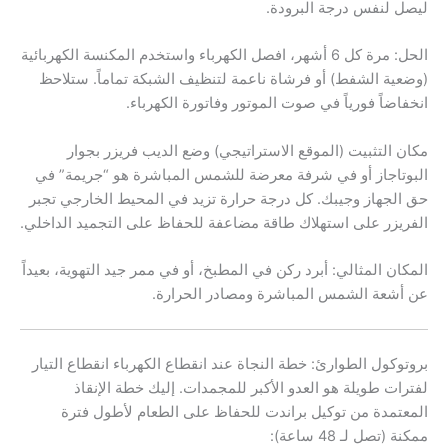
ليصل لنفس درجة البرودة.
الحل: مرة كل 6 أشهر، افصل الكهرباء واستخدم المكنسة الكهربائية
(وضعية الشفط) أو فرشاة ناعمة لتنظيف الشبكة تماماً. ستلاحظ
انخفاضاً فورياً في صوت الموتور وفاتورة الكهرباء.
مكان التثبيت (الموقع الاستراتيجي) وضع الديب فريزر بجوار
البوتاجاز أو في شرفة معرضة للشمس المباشرة هو “جريمة” في
حق الجهاز وجيبك. كل درجة حرارة تزيد في المحيط الخارجي تجبر
الفريزر على استهلاك طاقة مضاعفة للحفاظ على التجميد الداخلي.
المكان المثالي: أبرد ركن في المطبخ، أو في ممر جيد التهوية، بعيداً
عن أشعة الشمس المباشرة ومصادر الحرارة.
بروتوكول الطوارئ: خطة النجاة عند انقطاع الكهرباء انقطاع التيار
لفترات طويلة هو العدو الأكبر للمجمدات. إليك خطة الإنقاذ
المعتمدة من توكيل براندت للحفاظ على الطعام لأطول فترة
ممكنة (تصل لـ 48 ساعة):