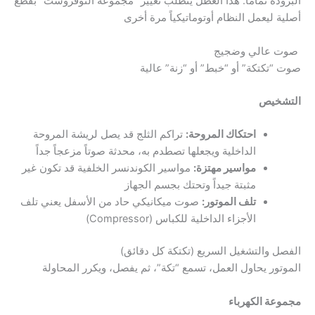
البرودة تماماً. هذا العطل يتطلب تغيير “مجموعة النوفروست” بقطع
أصلية ليعمل النظام أوتوماتيكياً مرة أخرى
صوت عالي وضجيج
صوت “تكتكة” أو “خبط” أو “زنة” عالية
التشخيص
احتكاك المروحة:
تراكم الثلج قد يصل لريشة المروحة
الداخلية ويجعلها تصطدم به، محدثة صوتاً مزعجاً جداً
مواسير مهتزة:
مواسير الكوندنسر الخلفية قد تكون غير
مثبتة جيداً وتحتك بجسم الجهاز
تلف الموتور:
صوت ميكانيكي حاد من الأسفل يعني تلف
الأجزاء الداخلية للكباس (Compressor)
الفصل والتشغيل السريع (تكتكة كل دقائق)
الموتور يحاول العمل، تسمع “تكة”، ثم يفصل، ويكرر المحاولة
مجموعة الكهرباء