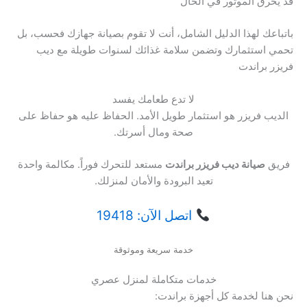
قد يحرق الموتور في الحال
باتباعك لهذا الدليل الشامل، أنت لا تقوم بصيانة جهازك فحسب، بل
تحمي استثمارك وتضمن سلامة غذائك لسنوات طويلة مع ديب
فريزر براندت
لا تدع طعامك يفسد
الديب فريزر هو استثمار طويل الأمد. الحفاظ عليه هو حفاظ على
صحة ومال أسرتك.
فريق
صيانة ديب فريزر براندت
مستعد للتحرك فوراً. مكالمة واحدة
تعيد البرودة والأمان لمنزلك.
اتصل الآن: 19418
خدمة سريعة وموثوقة
خدمات متكاملة لمنزل عصري
نحن هنا لخدمة كل أجهزة براندت: