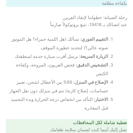
بكفاءة مطلقة
رحلة الصيانة: خطواتنا لإنقاذ الفريزر
عند اتصالك بـ 19418، نتبع بروتوكولاً صارماً
التقييم الفوري:
نسألك (هل اللمبة حمراء؟ هل الموتور
صوته عالي؟) لتحديد خطورة الموقف
الزيارة السريعة:
نرسل أقرب سيارة خدمة لمنطقتك
التشخيص الدقيق:
فحص الفريون، المروحة، وكفاءة
الكبس
الإصلاح في المنزل:
99% من الأعطال (شحن، تغيير
حساسات، إصلاح كارتة) تتم في منزلك دون نقل الجهاز
الاختبار:
التأكد من انخفاض درجة الحرارة وبدء التجميد
قبل المغادرة
تغطية شاملة لكل المحافظات
نصل إليك أينما كنت لضمان سلامة طعامك