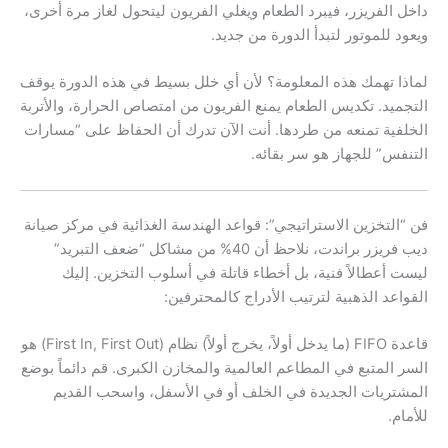
داخل الفريزر، فيبرد الطعام ويغلي الفريون ليتحول لغاز مرة أخرى،
ويعود للموتور لتبدأ الدورة من جديد.
لماذا تهمك هذه المعلومة؟ لأن أي خلل بسيط في هذه الدورة يوقف
التجميد. تكديس الطعام يمنع الفريون من امتصاص الحرارة، والأتربة
الخلفية تمنعه من طردها. أنت الآن تدرك أن الحفاظ على “مسارات
التنفس” للجهاز هو سر بقائه.
فن “التخزين الاستراتيجي”: قواعد الهندسة الغذائية في مركز صيانة
ديب فريزر براندت، نلاحظ أن 40% من مشاكل “ضعف التبريد”
ليست أعطالاً فنية، بل أخطاء قاتلة في أسلوب التخزين. إليك
القواعد الذهبية لترتيب الأدراج كالمحترفين:
قاعدة FIFO (ما يدخل أولاً، يخرج أولاً) نظام (First In, First Out) هو
السر المتبع في المطاعم العالمية والمخازن الكبرى. قم دائماً بوضع
المشتريات الجديدة في الخلف أو في الأسفل، واسحب القديم
للأمام.