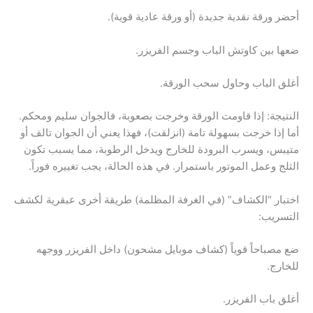
أحضر ورقة نقدية جديدة (أو ورقة عادية قوية).
ضعها بين كاوتش الباب وجسم الفريزر.
أغلق الباب وحاول سحب الورقة.
النتيجة: إذا قاومت الورقة وخرجت بصعوبة، فالجوان سليم ومحكم.
أما إذا خرجت بسهولة تامة (انزلقت)، فهذا يعني أن الجوان تالف أو
متيبس، ويسرب البرودة للخارج ويدخل الرطوبة، مما يسبب تكون
الثلج وعمل الموتور باستمرار. في هذه الحالة، يجب تغييره فوراً.
اختبار “الكشاف” (في الغرفة المظلمة) طريقة أخرى عبقرية لكشف
التسريب:
ضع مصباحاً قوياً (كشاف موبايل مشحون) داخل الفريزر ووجهه
للخارج.
أغلق باب الفريزر.