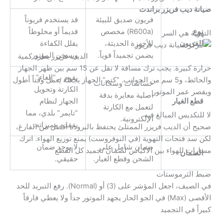
صيانة ديب فريزر براندت
فريون صديق للبيئة
قد يستخدم فريوناً
نوع
(R600a) مخصص
قديماً أو مخلوطاً
التهوية هي السر
الفريون
للأجهزة الحديثة،
يقلل الكفاءة
يضمن تجميداً قوياً.
ويسخن الموتور.
الديب فريزر يطرد كمية
حرارة كبيرة. يجب ترك مسافة لا تقل عن 15 سم بين ظهر الجهاز
يقوم بـ “إلغاء”
والحائط، و5 سم من الجوانب. “كتم” الجهاز يجعله يعمل وقتاً أطول
حساسات وسخانات
الكارتة وتحويل
ويقصر عمر الموتور
أصلية معايرة بدقة
قطع الغيار
الجهاز لنظام
لتعمل مع الكارتة
“تايمر” بلدي، مما
لا للتكديس المبالغ فيه
الإلكترونية.
يفقده مميزاته.
صحيح أن الديب فريزر الممتلئ يحتفظ بالبرودة أفضل من الفارغ،
لكن سد فتحات التهوية (في النوفروست) يمنع توزيع الهواء. اترك
ضمان شامل على
لا يوجد ضمان
مسارات للهواء بين الأكياس لضمان تجميد كل القطع
الضمان
الشحن وقطع الغيار.
حقيقي.
ضبط الثرموستات
في الصيف، اجعل المؤشر على (3) أو (Normal). رفع التبريد للحد
الأقصى (Max) في الجو الحار يجهد الموتور جداً ولا يعطي فارقاً
كبيراً في التجميد