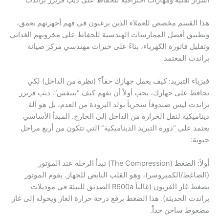
هذا القسم مخصص للعملاء الذين يرغبون في فهم أجهزتهم بعمق،
وتطبيق أفضل الممارسات الهندسية للحفاظ على مخزونهم الغذائي
وتقليل فاتورة الكهرباء، بناءً على خبرات مهندسي مركز صيانة
براندت المعتمد
فيزياء التبريد: كيف يعمل جهازك حقاً؟ (نظرة من الداخل) لكي
تحافظ على جهازك، يجب أولاً أن تفهم كيف “يتنفس”. ديب فريزر
براندت ليس صندوقاً سحرياً يولد البرودة من العدم، بل هو آلة
ديناميكية لنقل الحرارة من الداخل إلى الخارج. المبدأ الأساسي
يعتمد على “دورة التبريد الديناميكية” التي تتكون من أربع مراحل
حيوية:
أولاً: الضغط (The Compression) تبدأ الرحلة عند الموتور
(الضاغط/الكمبروسر)، وهو القلب النابض للجهاز. يقوم الموتور
بضغط غاز الفريون (غالباً R600a الصديق للبيئة في موديلات
براندت الحديثة). هذا الضغط يرفع درجة حرارة الغاز ويحوله إلى غاز
مضغوط ساخن جداً.