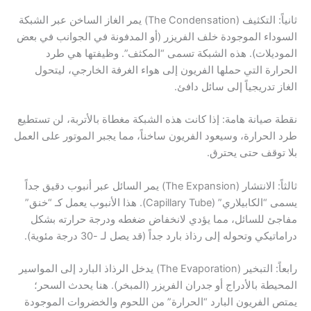
ثانياً: التكثيف (The Condensation) يمر الغاز الساخن عبر الشبكة
السوداء الموجودة خلف الفريزر (أو المدفونة في الجوانب في بعض
الموديلات). هذه الشبكة تسمى “المكثف”. وظيفتها هي طرد
الحرارة التي حملها الفريون إلى هواء الغرفة الخارجي، ليتحول
الغاز تدريجياً إلى سائل دافئ.
نقطة صيانة هامة: إذا كانت هذه الشبكة مغطاة بالأتربة، لن تستطيع
طرد الحرارة، وسيعود الفريون ساخناً، مما يجبر الموتور على العمل
بلا توقف حتى يحترق.
ثالثاً: الانتشار (The Expansion) يمر السائل عبر أنبوب دقيق جداً
يسمى “الكابيلاري” (Capillary Tube). هذا الأنبوب يعمل كـ “خنق”
مفاجئ للسائل، مما يؤدي لانخفاض ضغطه ودرجة حرارته بشكل
دراماتيكي وتحوله إلى رذاذ بارد جداً (قد يصل لـ -30 درجة مئوية).
رابعاً: التبخير (The Evaporation) يدخل الرذاذ البارد إلى المواسير
المحيطة بالأدراج أو جدران الفريزر (المبخر). هنا يحدث السحر؛
يمتص الفريون البارد “الحرارة” من اللحوم والخضروات الموجودة