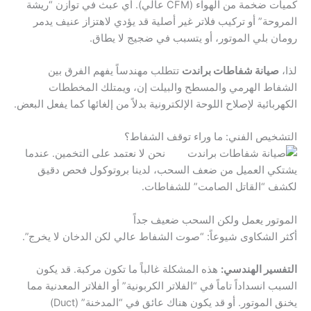
كميات ضخمة من الهواء (CFM عالي). أي عبث في توازن “ريشة
المروحة” أو تركيب فلاتر غير أصلية قد يؤدي لاهتزاز عنيف يدمر
رومان بلي الموتور، أو يتسبب في ضجيج لا يطاق.
لذا،
صيانة شفاطات براندت
تتطلب مهندساً يفهم الفرق بين
الشفاط الهرمي والمسطح والبيلت إن، ويمتلك المخططات
الكهربائية لإصلاح اللوحة الإلكترونية بدلاً من إلغائها كما يفعل البعض.
التشخيص الفني: ما وراء توقف الشفاط؟
نحن لا نعتمد على التخمين. عندما
يشتكي العميل من ضعف السحب، لدينا بروتوكول فحص دقيق
لكشف “القاتل الصامت” للشفاطات.
الموتور يعمل ولكن السحب ضعيف جداً
أكثر الشكاوى شيوعاً: “صوت الشفاط عالي لكن الدخان لا يخرج”.
التفسير الهندسي:
هذه المشكلة غالباً ما تكون مركبة. قد يكون
السبب انسداداً تاماً في “الفلاتر الكربونية” أو الفلاتر المعدنية مما
يخنق الموتور. أو قد يكون هناك عائق في “المدخنة” (Duct)