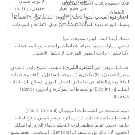
ضمان حقيقي
لا يوجد ضمان
فلاتر) بقطع براندت الأصلية المختومة.
على قطع الغيار
حقيقي، وإذا عاد
الضمان
والصيانة (شامل
العطل يطلب أجراً
اختبار قوة السحب:
نقوم باختبار “الورقة” للتأكد من أن الشفاط
الموتور واللوحة).
جديداً.
يمسك الورقة بقوة السحب، ونتأكد من عمل الإضاءة والسرعات.
نصلك أينما كنت.. ليعود مطبخك نقياً
تغطي سيارات خدمة
صيانة شفاطات براندت
جميع المحافظات،
لأننا نعلم أن رائحة الطهي المزعجة لا تحتمل الانتظار.
خدماتنا متوفرة في
القاهرة الكبرى
(التجمع، الشيخ زايد، المعادي،
مصر الجديدة)، و
الإسكندرية
(سموحة، الساحل)، وكافة محافظات
الدلتا ومدن القناة
. فريقنا جاهز للتدخل الفوري لإصلاح الشفاطات
البيلت إن (Built-in) والشفاطات المركزية والجزيرة (Island
Hoods).
تنبيه لمستخدمي الشفاطات الديجيتال (Touch Control)
الشفاطات الحديثة ذات الواجهة الزجاجية واللمس تحتاج لعناية
خاصة. تجنبي تماماً تنظيف لوحة التحكم بالماء الغزير أو السلك
الخشن، لأن ذلك يؤدي لتلف الـ (Sensors). استخدمي فقط ملمع