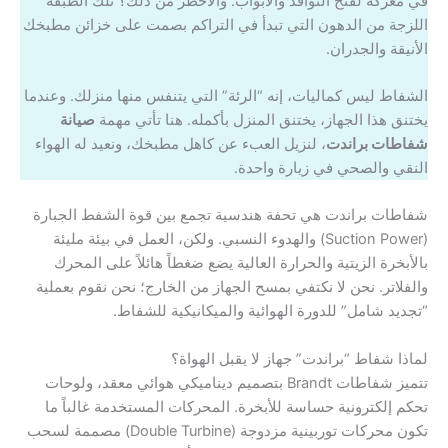
في معركة لفتح النوافذ والأبواب. والأخطر من ذلك؟ تلك الطبقة
اللزجة من الدهون التي تبدأ في التراكم بصمت على خزائن مطبخك
الأنيقة والجدران.
الشفاط ليس كماليات، إنه “الرئة” التي يتنفس منها منزلك. وعندما
يختنق هذا الجهاز، يختنق المنزل بأكمله. هنا تأتي مهمة
صيانة
شفاطات براندت
، لنزيل العبء عن كاهل مطبخك، ونعيد له الهواء
النقي والصحي في زيارة واحدة.
شفاطات براندت هي تحفة هندسية تجمع بين قوة الشفط الجبارة
(Suction Power) والهدوء النسبي. ولكن، العمل في بيئة مليئة
بالأبخرة الزيتية والحرارة العالية يضع ضغطاً هائلاً على المحرك
والفلاتر. نحن لا نكتفي بمسح الجهاز من الخارج؛ نحن نقوم بعملية
“تجديد شامل” للدورة الهوائية والميكانيكية للشفاط.
لماذا شفاط “براندت” جهاز لا يقبل الهواة؟
تتميز شفاطات Brandt بتصميم ديناميكي هوائي معقد، ولوحات
تحكم إلكترونية حساسة للأبخرة. المحركات المستخدمة غالباً ما
تكون محركات توربينية مزدوجة (Double Turbine) مصممة لسحب