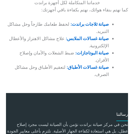
خدماتنا المتكاملة لكل أجهزة براندت
كما نهتم بنقاء هوائك، نهتم بكفاءة باقي أجهزتك:
صيانة ثلاجات براندت:
لحفظ طعامك طازجاً وحل مشاكل
التبريد.
صيانة غسالات الملابس:
علاج مشاكل الاهتزاز والأعطال
الإلكترونية.
صيانة البوتاجازات:
ضبط الشعلات والأمان وإصلاح
الأفران.
صيانة غسالات الأطباق:
لتعقيم الأطباق وحل مشاكل
الصرف.
رسالتنا
نحن في مركز صيانة براندت نؤمن بأن الصيانة ليست مجرد إصلاح
عطل، بل هي استعادة لكفاءة الجهاز الأصلية. نلتزم بأعلى معايير الجودة