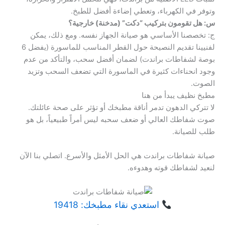
وتوفر في الكهرباء، وتعطي إضاءة أفضل للطبخ.
س: هل تقومون بتركيب “دكت” (مدخنة) خارجية؟
ج: تخصصنا الأساسي هو صيانة الجهاز نفسه. ومع ذلك، يمكن
لفنيينا تقديم النصيحة حول القطر المناسب للماسورة (يفضل 6
بوصة لشفاطات براندت) لضمان أفضل سحب، والتأكد من عدم
وجود انحناءات كثيرة في الماسورة التي تضعف السحب وتزيد
الصوت.
مطبخ نظيف يبدأ من هنا
لا تتركي الدهون تدمر أناقة مطبخك أو تؤثر على صحة عائلتك.
صوت شفاطك العالي أو ضعف سحبه ليس أمراً طبيعياً، بل هو
طلب للصيانة.
صيانة شفاطات براندت هي الحل الأمثل والأسرع. اتصلي بنا الآن
لنعيد لشفاطك قوته وهدوءه.
استعدي نقاء مطبخك: 19418