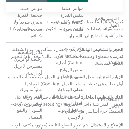
مواتير أصلية
مواتير “صيني”
بنفس القدرة
ضعيفة القدرة،
الموتور وقطع
كيف تتم عملية الصيانة؟ (بروتوكول الخدمة)
(Watt) والسرعة،
تحترق سريعاً ولا
الغيار
خدمة
صيانة شفاطات براندت
مصممة لتكون سريعة ونظيفة، لأننا
لضمان قوة
تسحب الدخان
نعلم أهمية المطبخ لربة المنزل:
السحب.
بكفاءة.
فلاتر كربونية
الحجز والتشخيص الهاتفي:
عند الاتصال، نسألك عن نوع الشفاط
فلاتر إسفنجية
نشطة (Active
(هرمي/مسطح) وطبيعة المشكلة (صوت عالي/توقف تام) لتجهيز
رخيصة أو كربون
الفلاتر
Carbon) أصلية
القطع المناسبة.
مغشوش لا يزيل
تمتص الروائح
أي رائحة.
بنسبة 99%.
الزيارة المنزلية:
يصل الفني مرتدياً زي العمل ومعه معدات الحماية.
أول خطوة هي تغطية منطقة العمل (Cooktop) لحمايتها.
نغطي البوتاجاز
غالباً ما يترك
والرخام تماماً قبل
الفني خلفه
الفك والتنظيف الداخلي:
يتم فك الشفاط باحترافية، وإزالة كتل
النظافة أثناء
العمل لمنع
فوضى من الزيوت
الدهون المتراكمة داخل “الحلزونة” (Housing) والموتور، لأن
العمل
تساقط الزيوت
السوداء والبقع
التنظيف جزء أساسي من الإصلاح.
والأوساخ.
الصعبة.
الإصلاح والاستبدال:
يتم تغيير القطع التالفة (موتور، مكثف، لوحة،