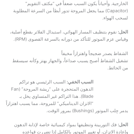
الخارجية. وأحياناً يكون السبب ضعفاً في “مكثف التقويم”
(Capacitor) مما يجعل المروحة تدور أبطأ من السرعة المطلوبة
لسحب الهواء.
الحل:
نقوم بتنظيف المسار الهوائي، استبدال الفلاتر بقطع أصلية،
وقياس عزم الموتور للتأكد من دورانه بالسرعة القصوى (RPM).
الشفاط يصدر ضجيجاً واهتزازاً مخيفاً
تشغيل الشفاط أصبح يسبب صداعاً، والجهاز يهتز وكأنه سيسقط
من الحائط.
السبب الخفي:
السبب الرئيسي هو تراكم
الدهون المتحجرة على “ريشة المروحة” (Fan
Blade). هذا التراكم غير المتساوي يخل بـ
“الاتزان الديناميكي” للمروحة، مما يسبب اهتزازاً
يدمر جِلب الموتور (Bushings) بمرور الوقت.
الحل:
فك التوربينة وتنظيفها بمواد كيميائية خاصة لإذابة الدهون
وإعادة الاتزان، أو تغيير الموتور بالكامل إذا تضررت قواعده