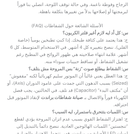
الزجاج وفوطة ناعمة. وفي حالة توقف اللوحة، اتصلي بنا فوراً
لبرمجتها أو إصلاحها بدلاً من تغييرها بتكلفة باهظة.
الأسئلة الشائعة حول الشفاطات (FAQ)
س: كل أد ايه لازم أغير فلتر الكربون؟
ج: هذا يعتمد على كثافة طبخك. إذا كنتِ تطبخين يومياً (خاصة
القلي)، ننصح بتغييره كل 4 أشهر. في الاستخدام المتوسط، كل 6
أشهر. علامة انتهاء صلاحيته هي ظهور الروائح في المطبخ رغم
تشغيل الشفاط، أو تساقط حبيبات سوداء منه.
س: الشفاط بيطلع صوت “زنة” بس المروحة مش بتلف؟
ج: هذا العطل يعني غالباً أن الموتور سليم كهربائياً لكنه “مقفوش”
(Seized) بسبب الدهون التي جمدت على عامود الدوران (Axis)، أو
أن “مكثف البدء” (Capacitor) قد تلف. في الحالتين، يجب فصل
الكهرباء فوراً والاتصال بـ
صيانة شفاطات براندت
لإنقاذ الموتور قبل
احتراقه.
س: اللمبات بتتحرق باستمرار، ايه السبب؟
ج: اهتزاز الشفاط القوي بسبب عدم اتزان المروحة يؤدي لقطع
“تنجستين” اللمبات الهالوجين العادية. ننصح دائماً بالتبديل إلى
لمبات LED الأصلية من براندت، فهي تتحمل الاهتزاز والحرارة،