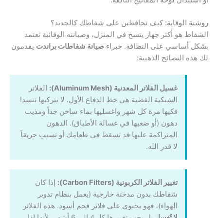
روشتة الوقاية: كيف تحافظين على شفاطك كالجديد؟
الشفاط هو أكثر جهاز يتسخ في المنزل، وصيانته الوقائية تعتمد
بشكل أساسي على النظافة. خبراء
صيانة شفاطات براندت
يقدمون
لك هذه النصائح الذهبية:
غسيل الفلاتر المعدنية (Aluminum Mesh):
الفلاتر
الشبكية الفضية هي خط الدفاع الأول. لا تتركيها تنسد!
فكيها مرة كل شهر واغسليها بماء ساخن جداً ومذيب
دهون (أو ضعيها في غسالة الأطباق). الدهون
المتراكمة عليها قد تسقط في طعامك أو تسبب حريقاً
لا قدر الله.
تغيير الفلاتر الكربونية (Carbon Filters):
إذا كان
شفاطك بدون مدخنة خارجية (يعمل بنظام تدوير
الهواء)، فهو يحتوي على فلاتر فحم أسود. هذه الفلاتر
لا تُغسل
بل يجب تغييرها كل 4 إلى 6 أشهر، لأنها إذا