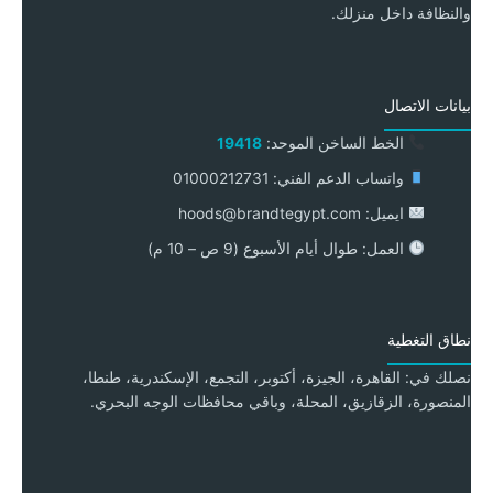
والنظافة داخل منزلك.
بيانات الاتصال
الخط الساخن الموحد:
19418
واتساب الدعم الفني: 01000212731
ايميل: hoods@brandtegypt.com
العمل: طوال أيام الأسبوع (9 ص – 10 م)
نطاق التغطية
نصلك في: القاهرة، الجيزة، أكتوبر، التجمع، الإسكندرية، طنطا،
المنصورة، الزقازيق، المحلة، وباقي محافظات الوجه البحري.