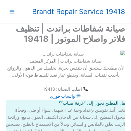
خطي
Brandt Repair Service 19418
لى
لمحتوى
صيانة شفاطات براندت | تنظيف
فلاتر واصلاح الموتور | 19418
صيانة شفاطات براندت | المركز المعتمد
لأن مطبخك يستحق أن يتنفس بحرية. نخلصك من الدهون والروائح
بأحدث تقنيات الصيانة، وبقطع غيار تعيد للشفاط قوته الأولى.
اطلب الصيانة: 19418
واتساب فوري
هل المطبخ تحول إلى “غرفة ضباب”؟
تخيل أنك تقومين بإعداد وجبة غداء شهية، شواء أو قلي، وفجأة
يتحول المطبخ إلى سحابة من الدخان الكثيف. العيون تدمع، ورائحة
الزيت تعلق بالملابس والستائر، وبدلاً من الاستمتاع بالطبخ، تصبحين