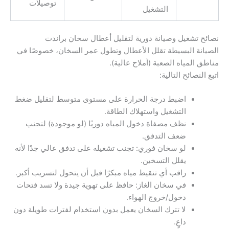
توصيلات
التشغيل
نصائح تشغيل وصيانة دورية لتقليل أعطال سخان براندت
الصيانة البسيطة تقلل الأعطال وتطول عمر السخان، خصوصًا في
مناطق المياه الصعبة (أملاح عالية).
اتبع النصائح التالية:
اضبط درجة الحرارة على مستوى متوسط لتقليل ضغط
التشغيل واستهلاك الطاقة.
نظف مصفاة دخول المياه دوريًا (لو موجودة) لتجنب
ضعف التدفق.
لو سخان فوري: تجنب تشغيله على تدفق عالي جدًا لأنه
يقلل التسخين.
راقب أي تنقيط مياه مبكرًا قبل أن يتحول لتسريب أكبر.
في سخان الغاز: حافظ على تهوية جيدة ولا تسد فتحات
دخول/خروج الهواء.
لا تترك السخان يعمل بدون استخدام لفترات طويلة دون
داعٍ.