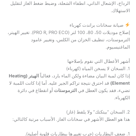
الرداخ، الإشعال الذاتي، انطفاء الشعلة، وضبط ضغط الغاز لتقليل
الاستهلاك.
صيانة سخانات براندت كهرباء
إصلاح موديلات 50، 80، 100 لتر (PRO R, PRO ECO). تغيير الهيتر،
الترموستات، تنظيف الخزان من الكلس، وتغيير عامود
الماغنيسيوم.
أشهر الأعطال التي نقوم بإصلاحها
1. السخان لا يسخن المياه (كهرباء)
إذا كان لمبة البيان مضاءة ولكن الماء بارد، فغالباً
الهيتر (Heating
Element)
قد احترق نتيجة تراكم الجير عليه. أما إذا كانت اللمبة لا
تضيء، فقد يكون العطل في
الترموستات
أو انقطاع في دائرة
الكهرباء.
2. السخان “بيتكتك” ولا يلقط (غاز)
هذا هو العطل الأشهر في سخانات الغاز. الأسباب مرتبة كالتالي:
1. ضعف البطاريات (جرب تغييرها ببطاريات قلوية أصلية).