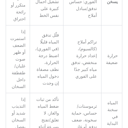
يسخن
الفوري: حساس
تشغيل أحمال
متكرر أو
تدفق/مبادل
كبيرة على
رائحة
أملاح
نفس الخط
احتراق
إذا
قلّل تدفق
استمرت
تراكم أملاح
المياه قليلًا
الضعف
(كالسيوم)،
(في الفوري)،
أو ظهر
حرارة
إعداد حرارة
اضبط درجة
صوت
ضعيفة
منخفض، تدفق
الحرارة،
غليان/
مياه كبير جدًا
نظف مصفاة
طقطقة
على الفوري
دخول المياه
داخل
إن وجدت
السخان
تأكد من ثبات
إذا
المياه
ثرموستات/
ضغط المياه
التذبذب
سخنة
حساس، حماية
والغاز، لا
شديد أو
في
سخونة، ضعف
تغلق/تفتح
السخان
البداية
تدفق أو غاز
بسرعة أثناء
يفصل