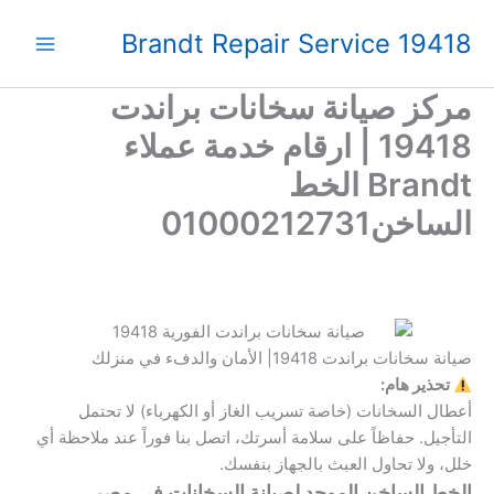
خطي
Brandt Repair Service 19418
لى
لمحتوى
مركز صيانة سخانات براندت
19418 | ارقام خدمة عملاء
Brandt الخط
الساخن01000212731
صيانة سخانات براندت 19418| الأمان والدفء في منزلك
تحذير هام:
أعطال السخانات (خاصة تسريب الغاز أو الكهرباء) لا تحتمل
التأجيل. حفاظاً على سلامة أسرتك، اتصل بنا فوراً عند ملاحظة أي
خلل، ولا تحاول العبث بالجهاز بنفسك.
الخط الساخن الموحد لصيانة السخانات في مصر