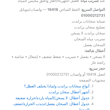
عند
تسريب مياه
: افصل الكهرباء/الغاز وأغلق محبس المياه.
التواصل السريع:
الخط الساخن
19418
— واتساب/موبايل
01000212731
صيانة سخانات براندت
تصليح سخان براندت
سخان براندت لا يسخن
تسريب مياه السخان
السخان يفصل
أعطال شائعة:
لا يسخن • يفصل • تسريب • ضغط ضعيف • إشعال • شاشة •
رائحة غاز
حجز سريع:
اتصل 19418 أو واتساب 01000212731
محتويات الصفحة
أنواع سخانات براندت ولماذا يختلف العطل؟
أشهر أعطال سخان براندت
جدول أعطال: لا يسخن/المياه باردة/حرارة ضعيفة
جدول أعطال: السخان يفصل/تذبذب الحرارة/ضعف
الضغط