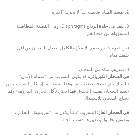
2. ضغط المياه ضعيف جداً لا يحرك “الإبرة”.
3. تلف في
جلدة الرداخ
(Diaphragm) وهي القطعة المطاطية
المسؤولة عن فتح الغاز.
نحن نقوم بتغيير طقم الإصلاح بالكامل ليعمل السخان من أقل
ضغط مياه.
3. تسريب مياه من السخان
في السخان الكهربائي:
قد يكون التسريب من “صمام الأمان”
(الشيك بلف) نتيجة ضغط زائد، وهذا بسيط. أما إذا كان التسريب من
جسم السخان نفسه (الحلة)، فهذا يعني تآكل الخزان (البارومة) وقد
يحتاج السخان للاستبدال.
في السخان الغاز:
التسريب غالباً يكون من “سربنتينة” النحاس،
ونقوم بلحامها أو تغييرها حسب الحالة.