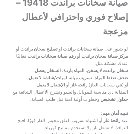
صيانة سخانات براندت 19418 –
إصلاح فوري واحترافي لأعطال
مزعجة
لو بتدور على
صيانة سخانات براندت
أو
تصليح سخان براندت
أو
مركز صيانة سخان براندت
أو
رقم صيانة سخانات براندت
فغالبًا
عندك مشكلة مثل:
سخان براندت لا يسخن
،
المياه باردة
،
السخان يفصل
،
ضعف ضغط المياه
،
تسريب مياه
،
لمبات/شاشة لا تعمل
،
أو (في سخانات الغاز)
رائحة غاز
أو
الإشعال لا يعمل
.
المقالة دي مناسبة للموبايل والسيو وتشرح الأعطال الشائعة مع
جداول تشخيص
وخطوات أولية آمنة قبل طلب الصيانة.
تنبيه أمان مهم:
عند
رائحة غاز
أو اشتباه تسريب: اغلق محبس الغاز فورًا، افتح
النوافذ، لا تشعل نار ولا تستخدم مفاتيح كهرباء.