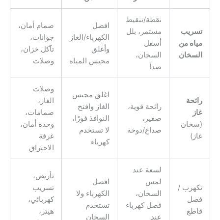
نقطة/تنقيط
افصل
صمام أمان،
تسريب
مستمر، بلل
الكهرباء/الغاز
جوانات،
مياه من
أسفل
وأغلق
تآكل خزان،
السخان
السخان،
محبس المياه
وصلات
صدأ
وصلات
اغلق محبس
رائحة
الغاز،
رائحة قوية،
الغاز وافتح
غاز
صمامات،
صفير،
النوافذ فورًا،
(سخان
وحدة أمان،
صداع/دوخة
لا تستخدم
غاز)
غرفة
كهرباء
الاحتراق
لسعة عند
تأريض،
لمس
افصل
تكهرب /
تسريب
السخان،
الكهرباء ولا
فصل
كهربائي،
فصل كهرباء
تستخدم
قاطع
هيتر،
عند
السخان