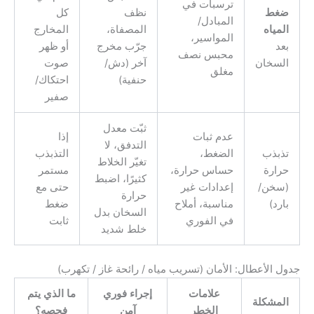
ترسبات في
ضغط
نظف
كل
المبادل/
المياه
المصفاة،
المخارج
المواسير،
بعد
جرّب مخرج
أو ظهر
محبس نصف
السخان
آخر (دش/
صوت
مغلق
حنفية)
احتكاك/
صفير
ثبّت معدل
عدم ثبات
إذا
التدفق، لا
تذبذب
الضغط،
التذبذب
تغيّر الخلاط
حرارة
حساس حرارة،
مستمر
كثيرًا، اضبط
(سخن/
إعدادات غير
حتى مع
حرارة
بارد)
مناسبة، أملاح
ضغط
السخان بدل
في الفوري
ثابت
خلط شديد
جدول الأعطال: الأمان (تسريب مياه / رائحة غاز / تكهرب)
علامات
إجراء فوري
ما الذي يتم
المشكلة
الخطر
آمن
فحصه؟