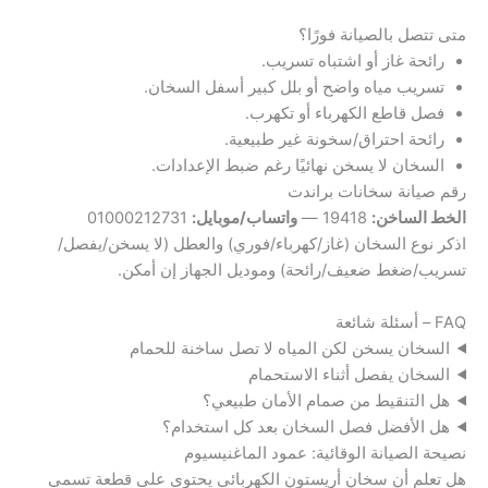
متى تتصل بالصيانة فورًا؟
رائحة غاز أو اشتباه تسريب.
تسريب مياه واضح أو بلل كبير أسفل السخان.
فصل قاطع الكهرباء أو تكهرب.
رائحة احتراق/سخونة غير طبيعية.
السخان لا يسخن نهائيًا رغم ضبط الإعدادات.
رقم صيانة سخانات براندت
الخط الساخن:
19418 —
واتساب/موبايل:
01000212731
اذكر نوع السخان (غاز/كهرباء/فوري) والعطل (لا يسخن/يفصل/
تسريب/ضغط ضعيف/رائحة) وموديل الجهاز إن أمكن.
FAQ – أسئلة شائعة
السخان يسخن لكن المياه لا تصل ساخنة للحمام
السخان يفصل أثناء الاستحمام
هل التنقيط من صمام الأمان طبيعي؟
هل الأفضل فصل السخان بعد كل استخدام؟
نصيحة الصيانة الوقائية: عمود الماغنيسيوم
هل تعلم أن سخان أريستون الكهربائي يحتوي على قطعة تسمى