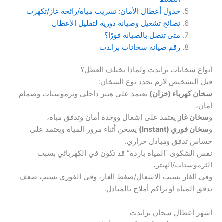
جدول أعطال الأمان: تسريب مياه/رائحة غاز/تكهرب
نصائح تشغيل وصيانة دورية لتقليل الأعطال
متى تتصل بالصيانة فورًا؟
رقم صيانة سخانات براندت
أنواع سخانات براندت ولماذا يختلف العطل؟
قبل التشخيص لازم نحدد نوع السخان:
سخان كهرباء (خزان)
يعتمد على هيتر داخلي وثرموستات وصمام
أمان،
و
سخان غاز
يعتمد على إشعال ووحدة أمان وتدفق مياه،
و
سخان فوري (Instant)
يسخن أثناء مرور المياه ويعتمد على
حساس تدفق ومبادل حراري.
نفس الشكوى “المياه باردة” قد تكون في الكهربائي بسبب
الثرموستات/الهيتر،
وفي الغاز بسبب الاشعال/ضغط الغاز، وفي الفوري بسبب ضعف
تدفق المياه أو تراكم أملاح بالمبادل.
أشهر أعطال سخان براندت