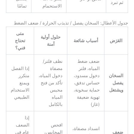
ثم تبرد
الاستحمام
تمامًا
جدول الأعطال: السخان يفصل / تذبذب الحرارة / ضعف الضغط
متى
حلول أولية
العَرَض
أسباب شائعة
تحتاج
آمنة
فني؟
ضعف ضغط
نظف فلتر/
المياه، فلتر
مصفاة
إذا الفصل
السخان
دخول مسدود،
دخول المياه،
متكرر
يفصل
حساس تدفق،
تأكد من فتح
ويمنع
ويشتغل
حماية سخونة،
محبس
الاستخدام
تهوية ضعيفة
المياه
الطبيعي
(غاز)
بالكامل
إذا
افحص
الضعف
انسداد مصفاة،
ضعف
المحابس،
عام في