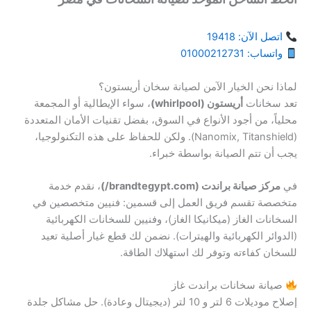
اتصل الآن: 19418
واتساب: 01000212731
لماذا نحن الخيار الآمن لصيانة سخان أريستون؟
تعد سخانات
أريستون (whirlpool)
، سواء الإيطالية أو المجمعة
محلياً، من أجود الأنواع في السوق، بفضل تقنيات الأمان المتعددة
(Nanomix, Titanshield). ولكن للحفاظ على هذه التكنولوجيا،
يجب أن تتم الصيانة بواسطة خبراء.
في
مركز صيانة براندت (brandtegypt.com/)
، نقدم خدمة
متخصصة تقسم فريق العمل إلى قسمين: فنيين متخصصين في
السخانات الغاز (ميكانيكا الغاز)، وفنيين للسخانات الكهربائية
(الدوائر الكهربائية والهيترات). نضمن لك قطع غيار أصلية تعيد
للسخان كفاءته وتوفر لك استهلاك الطاقة.
صيانة سخانات براندت غاز
إصلاح موديلات 6 لتر و 10 لتر (ديجيتال وعادة). حل مشاكل جلدة