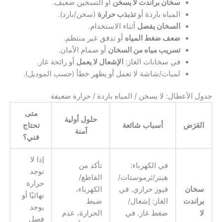
سخان براندت لا يسخن
أو التسخين ضعيف.
المياه باردة أو
تذبذب حرارة
(سخن/بارد).
السخان يفصل
أثناء الاستخدام.
ضعف ضغط المياه
أو تدفق غير منتظم.
تسريب مياه من السخان
أو صمام الأمان.
في سخانات الغاز:
الإشعال لا يعمل
أو رائحة غاز.
لمبات/شاشة لا تعمل أو يظهر خطأ (حسب الموديل).
جدول الأعطال: لا يسخن / المياه باردة / حرارة ضعيفة
متى
حلول أولية
العَرَض
أسباب شائعة
تحتاج
آمنة
فني؟
إذا لا
في الكهرباء:
تأكد من
توجد
هيتر/ثرموستات/
القاطع/
حرارة
سخان
فيوز حراري. في
الكهرباء،
نهائيًا أو
براندت
الغاز: إشعال/
ضبط
يوجد
لا
ضغط غاز. في
الحرارة، عدم
فصل