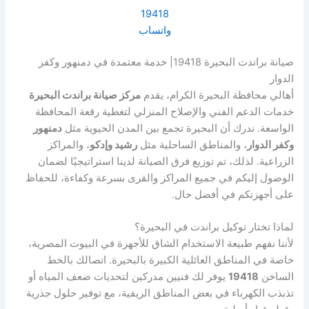
19418
واتساب
صيانة براندت البحيرة 19418| خدمة معتمدة في دمنهور وكفر
الدوار
أهالي محافظة البحيرة الكرام، يقدم
مركز صيانة براندت البحيرة
خدمات الدعم الفني والإصلاح المنزلي لتغطية رقعة المحافظة
الواسعة. ندرك أن البحيرة تجمع بين المدن الحيوية مثل
دمنهور
وكفر الدوار
، والمناطق الساحلية مثل
رشيد وإدكو
، والمراكز
الزراعية. لذلك، تم توزيع فرق الصيانة لدينا استراتيجيًا لضمان
الوصول إليكم في جميع المراكز والقرى بسرعة وكفاءة، للحفاظ
على أجهزتكم في أفضل حال.
لماذا تختار توكيل براندت في البحيرة؟
لأننا نفهم طبيعة الاستخدام الشاق للأجهزة في البيوت المصرية،
خاصة في المناطق العائلية الكبيرة بالبحيرة. اتصالك بالخط
الساخن
19418
يوفر لك فنيين مدركين لتحديات ضعف المياه أو
تذبذب الكهرباء في بعض المناطق الريفية، مع توفير حلول جذرية