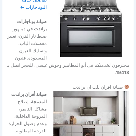
تفاصيل خدمة
البوتاجازات ←
صيانة بوتاجازات
براندت
في دمنهور.
ضبط نار الفرن، تغيير
مفصلات الباب،
وتسليك العيون
المسدودة. فنيون
محترفون لخدمتكم في أبو المطامير وحوش عيسى. للحجز اتصل بـ
.
19418
صيانة افران بلت ان براندت
صيانة أفران براندت
المدمجة
. إصلاح
مشاكل التايمر،
المروحة الداخلية،
وعدم وصول الحرارة
للدرجة المطلوبة.