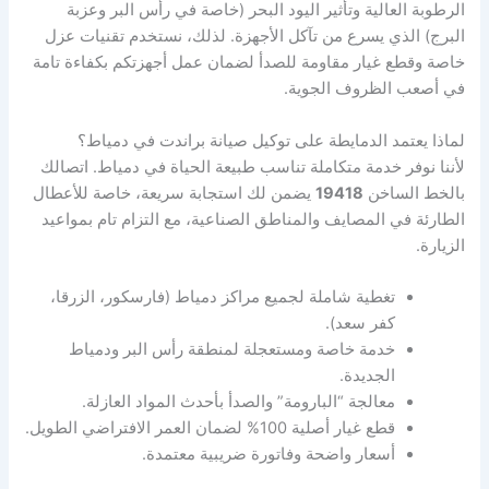
الرطوبة العالية وتأثير اليود البحر (خاصة في رأس البر وعزبة
البرج) الذي يسرع من تآكل الأجهزة. لذلك، نستخدم تقنيات عزل
خاصة وقطع غيار مقاومة للصدأ لضمان عمل أجهزتكم بكفاءة تامة
في أصعب الظروف الجوية.
لماذا يعتمد الدمايطة على توكيل صيانة براندت في دمياط؟
لأننا نوفر خدمة متكاملة تناسب طبيعة الحياة في دمياط. اتصالك
بالخط الساخن
19418
يضمن لك استجابة سريعة، خاصة للأعطال
الطارئة في المصايف والمناطق الصناعية، مع التزام تام بمواعيد
الزيارة.
تغطية شاملة لجميع مراكز دمياط (فارسكور، الزرقا،
كفر سعد).
خدمة خاصة ومستعجلة لمنطقة رأس البر ودمياط
الجديدة.
معالجة “البارومة” والصدأ بأحدث المواد العازلة.
قطع غيار أصلية 100% لضمان العمر الافتراضي الطويل.
أسعار واضحة وفاتورة ضريبية معتمدة.