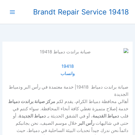
خطي
Brandt Repair Service 19418
لى
لمحتوى
19418
واتساب
صيانة براندت دمياط 19418| خدمة معتمدة في رأس البر ودمياط
الجديدة
أهالي محافظة دمياط الكرام، يقدم لكم
مركز صيانة براندت دمياط
خدمة إصلاح متميزة تغطي كافة أنحاء المحافظة. سواء كنتم في
قلب
دمياط القديمة
، أو في الشقق الحديثة بـ
دمياط الجديدة
، أو
حتى في شاليهات
رأس البر
خلال موسم الصيف، نحن بجانبكم
دائماً.نحن ندرك جيداً تحديات البيئة الساحلية في دمياط، حيث