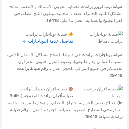
صيانة ديب فريزر براندت
لحماية مخزون الأسماك والأطعمة. نعالج
مشاكل اللمبة الحمراء، ضعف التجميد، وتكون الثلج. نصلك في
كفر البطيخ والسنانية. اتصل بنا على
19418
.
صيانة بوتاجازات براندت
تفاصيل خدمة البوتاجازات ←
صيانة بوتاجازات براندت
في دمياط. إصلاح مشاكل الإشعال الذاتي،
تسليك الفواني (غاز طبيعي)، وضبط الفرن. فنيون محترفون
لخدمتكم في جميع المراكز. للحجز اتصل بـ
رقم صيانة براندت
.
19418
صيانة افران بلت ان براندت
صيانة أفران براندت المدمجة (Built-
in)
. نعالج ضعف الحرارة، احتراق الطعام، أو توقف المروحة. خدمة
متوفرة في المطابخ العصرية بدمياط الجديدة. اتصل بـ
رقم صيانة
براندت دمياط 19418
.