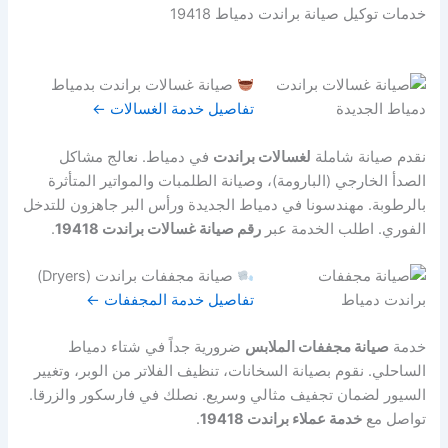
خدمات توكيل صيانة براندت دمياط 19418
صيانة غسالات براندت بدمياط
تفاصيل خدمة الغسالات ←
نقدم صيانة شاملة
لغسالات براندت
في دمياط. نعالج مشاكل
الصدأ الخارجي (البارومة)، وصيانة الطلمبات والمواتير المتأثرة
بالرطوبة. مهندسونا في دمياط الجديدة ورأس البر جاهزون للتدخل
الفوري. اطلب الخدمة عبر
رقم صيانة غسالات براندت 19418
.
صيانة مجففات براندت (Dryers)
تفاصيل خدمة المجففات ←
خدمة
صيانة مجففات الملابس
ضرورية جداً في شتاء دمياط
الساحلي. نقوم بصيانة السخانات، تنظيف الفلاتر من الوبر، وتغيير
السيور لضمان تجفيف مثالي وسريع. نصلك في فارسكور والزرقا.
تواصل مع
خدمة عملاء براندت 19418
.