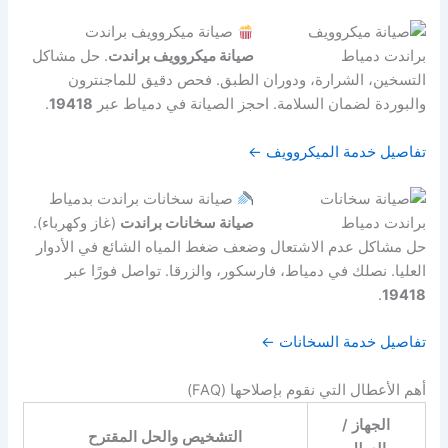
صيانة ميكروويف براندت
صيانة ميكروويف براندت
. حل مشاكل
التسخين، الشرارة، ودوران الطبق. فحص دقيق للماجنترون
والبوردة لضمان السلامة. احجز الصيانة في دمياط عبر
19418
.
تفاصيل خدمة الميكروويف ←
صيانة سخانات براندت بدمياط
صيانة سخانات براندت
(غاز وكهرباء).
حل مشاكل عدم الاشتعال وضعف ضغط المياه الشائع في الأدوار
العليا. نصلك في دمياط، فارسكور، والزرقا. تواصل فورًا عبر
.
19418
تفاصيل خدمة السخانات ←
أهم الأعطال التي نقوم بإصلاحها (FAQ)
الجهاز /
التشخيص والحل المقترح