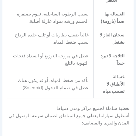
العطل
الغسالة بها
بسبب الرطوبة الساحلية، نقوم بصنفرة
صدأ (بارومة)
الجسم ورشه بمواد عازلة أصلية.
سخان الغاز لا
غالباً ضعف بطاريات أو تلف جلدة الرداخ
يشتعل
بسبب ضغط المياه.
الثلاجة لا تبرد
عطل في مروحة التوزيع أو انسداد فتحات
جيداً
التهوية بالثلج.
غسالة
تأكد من ضغط المياه، أو قد يكون هناك
الأطباق لا
عطل في صمام الدخول (Solenoid).
تسحب مياه
تغطية شاملة لجميع مراكز ومدن دمياط
أسطول سياراتنا يغطي جميع المناطق لضمان سرعة الوصول في
المدن والقرى والمصايف: