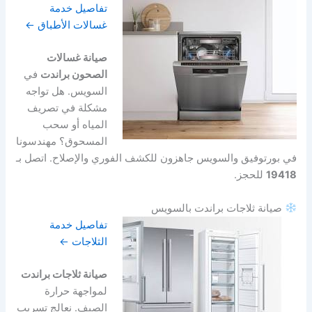
تفاصيل خدمة
غسالات الأطباق ←
صيانة غسالات
الصحون براندت
في
السويس. هل تواجه
مشكلة في تصريف
المياه أو سحب
المسحوق؟ مهندسونا
في بورتوفيق والسويس جاهزون للكشف الفوري والإصلاح. اتصل بـ
19418
للحجز.
صيانة ثلاجات براندت بالسويس
تفاصيل خدمة
الثلاجات ←
صيانة ثلاجات براندت
لمواجهة حرارة
الصيف. نعالج تسريب