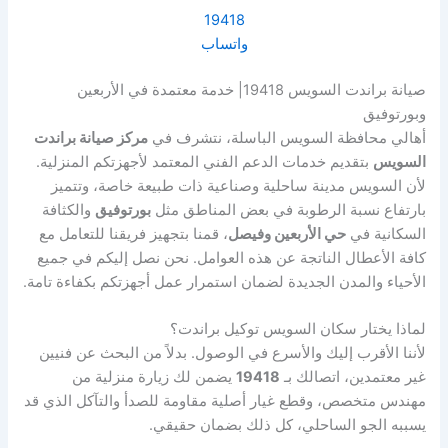
19418
واتساب
صيانة براندت السويس 19418| خدمة معتمدة في الأربعين
وبورتوفيق
أهالي محافظة السويس الباسلة، نتشرف في
مركز صيانة براندت
السويس
بتقديم خدمات الدعم الفني المعتمد لأجهزتكم المنزلية.
لأن السويس مدينة ساحلية وصناعية ذات طبيعة خاصة، وتتميز
بارتفاع نسبة الرطوبة في بعض المناطق مثل
بورتوفيق
والكثافة
السكانية في
حي الأربعين وفيصل
، قمنا بتجهيز فريقنا للتعامل مع
كافة الأعطال الناتجة عن هذه العوامل. نحن نصل إليكم في جميع
الأحياء والمدن الجديدة لضمان استمرار عمل أجهزتكم بكفاءة تامة.
لماذا يختار سكان السويس توكيل براندت؟
لأننا الأقرب إليك والأسرع في الوصول. بدلاً من البحث عن فنيين
غير معتمدين، اتصالك بـ
19418
يضمن لك زيارة منزلية من
مهندس متخصص، وقطع غيار أصلية مقاومة للصدأ والتآكل الذي قد
يسببه الجو الساحلي، كل ذلك بضمان حقيقي.