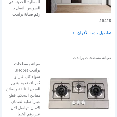
للمطابخ الحديثة في
السويس. اتصل بـ
رقم صيانة براندت
.
19418
تفاصيل خدمة الأفران ←
صيانة مسطحات براندت
صيانة مسطحات
براندت
(Hobs).
سواء كان غاز أو
كهرباء، نقوم بتغيير
العيون التالفة وإصلاح
مفاتيح التحكم. قطع
غيار أصلية لضمان
الأمان. تواصل الآن
عبر
رقم الخط